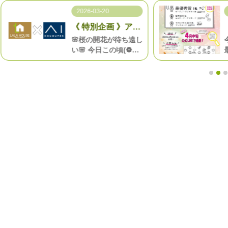
2026-03-20
《 特別企画 》アイ
工務店との豪華企
🌸桜の開花が待ち遠し
画！
い🌸 今日この頃(❁
´◡`❁)
！！！！特別企
画！！！！のご紹介
《ララハウス×アイ工
務店》がお届けする
特別プランをご用意い
たしました！！