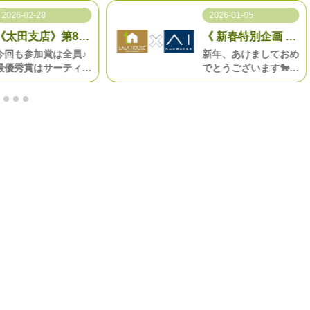
2026-02-28
2026-01-05
《太田支店》第8回
《 新春特別企画 》
ぬりえコンテスト
アイ工務店との豪
今回も参加賞は全員♪
新年、あけましておめ
華企画！
最優秀賞はサーティワ
でとうございます🐎🎍
ンアイスクリーム券！
本年もララハウス太田
その他の賞もご用意し
支店をよろしくお願い
ております！
いたします☆！
新春特別企画！！！！
〈ララハウス×アイ工
務店〉がお届けする
特別プランをご用意い
たしました！！