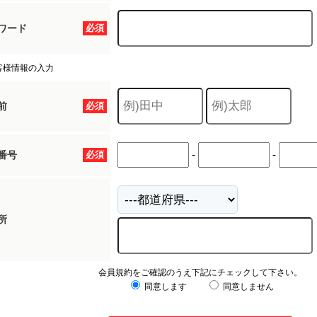
ワード
必須
客様情報の入力
前
必須
-
-
番号
必須
所
会員規約をご確認のうえ下記にチェックして下さい。
同意します
同意しません