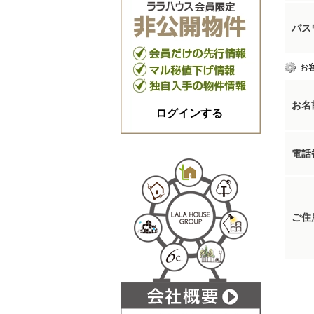
パス
お
お名
ログインする
電話
ご住