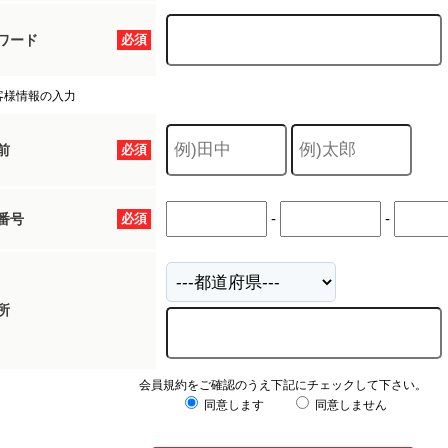
ワード
必須
客様情報の入力
前
必須
-
-
番号
必須
所
会員規約をご確認のうえ下記にチェックして下さい。
同意します
同意しません