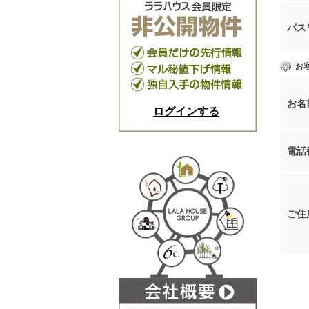
パス
お
お名
ログインする
電話
ご住