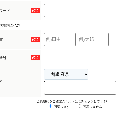
ワード
必須
客様情報の入力
前
必須
-
-
番号
必須
所
会員規約をご確認のうえ下記にチェックして下さい。
同意します
同意しません