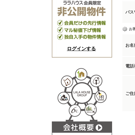
パス
お
お名
ログインする
電話
ご住