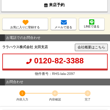
来店予約
LINEで送る
お気に入りに登録する
メールで送る
お電話でのお問合わせ
ララハウス株式会社 太田支店
会社概要はこちら
0120-82-3388
物件番号：RHS-lala-2097
お問合わせ
1
2
3
内容入力
内容確認
完了