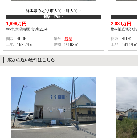
群馬県みどり市大間々町大間々
新築一戸建て
1,999万円
2,030万円
桐生球場前駅 徒歩21分
野州山辺駅 徒
4LDK
4LDK
間取
築年
新築
間取
土地
192.24㎡
建物
98.82㎡
土地
181.91㎡
広さの近い物件はこちら