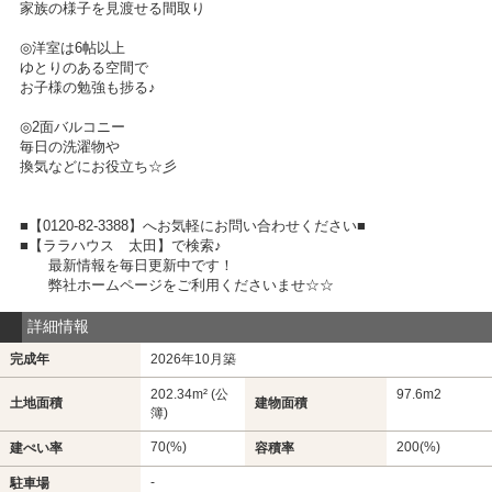
家族の様子を見渡せる間取り
◎洋室は6帖以上
ゆとりのある空間で
お子様の勉強も捗る♪
◎2面バルコニー
毎日の洗濯物や
換気などにお役立ち☆彡
■【0120-82-3388】へお気軽にお問い合わせください■
■【ララハウス 太田】で検索♪
最新情報を毎日更新中です！
弊社ホームページをご利用くださいませ☆☆
詳細情報
完成年
2026年10月築
202.34m² (公
97.6m
2
土地面積
建物面積
簿)
70(%)
200(%)
建ぺい率
容積率
-
駐車場