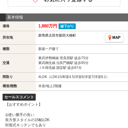
基本情報
1,880万円
価格
値下がり
群馬県太田市新田大根町
所在地
MAP
種類
新築一戸建て
東武伊勢崎線 世良田駅 徒歩75分
交通
東武桐生線 治良門橋駅 徒歩95分
ＪＲ両毛線 国定駅 徒歩97分
間取り
4LDK（LDK15/和室4.5/洋室6/洋室7/洋室8.2）
構造/階数
木造/地上2階建
セールスコメント
【おすすめポイント】
◎使い勝手の良い
長方形スタイルの15帖LDK
対面式キッチンでもあり