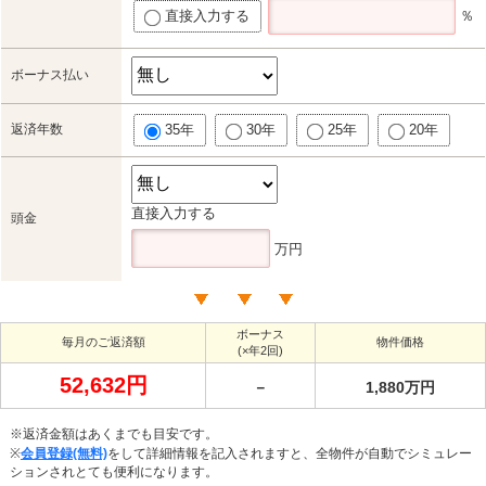
直接入力する
％
ボーナス払い
返済年数
35年
30年
25年
20年
直接入力する
頭金
万円
ボーナス
毎月のご返済額
物件価格
(×年2回)
52,632円
－
1,880万円
※返済金額はあくまでも目安です。
※
会員登録(無料)
をして詳細情報を記入されますと、全物件が自動でシミュレー
ションされとても便利になります。