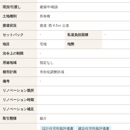
現況/引渡し
建築中/相談
土地権利
所有権
接道状況
接道: 西 4.5ｍ 公道
-
-
セットバック
私道負担面積
地目
宅地
地勢
-
法令上の制限
用途地域
指定なし
都市計画
市街化調整区域
-
備考
リノベーション箇所
リノベーション時期
リノベーション補足
取引態様
媒介
設計住宅性能評価書
建設住宅性能評価書