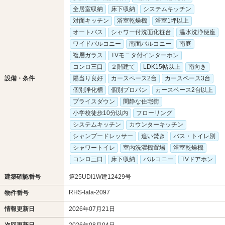
全居室収納
床下収納
システムキッチン
対面キッチン
浴室乾燥機
浴室1坪以上
オートバス
シャワー付洗面化粧台
温水洗浄便座
ワイドバルコニー
南面バルコニー
南庭
複層ガラス
TVモニタ付インターホン
コンロ三口
２階建て
LDK15帖以上
南向き
設備・条件
陽当り良好
カースペース2台
カースペース3台
個別浄化槽
個別プロパン
カースペース2台以上
プライスダウン
閑静な住宅街
小学校徒歩10分以内
フローリング
システムキッチン
カウンターキッチン
シャンプードレッサー
追い焚き
バス・トイレ別
シャワートイレ
室内洗濯機置場
浴室乾燥機
コンロ三口
床下収納
バルコニー
TVドアホン
建築確認番号
第25UDI1W建12429号
RHS-lala-2097
物件番号
情報更新日
2026年07月21日
次回更新日
2026年08月04日