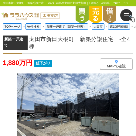
太田市新田大根町 新築分譲住宅 -全4棟- 群馬県太田市新田大根町｜1,880万円の新築一戸建て｜ララハウス太田支店
TOPページ
物件検索
新築一戸建て（新築一軒家）
太田市
東武伊勢崎線
太田市新田大根町 新築分譲住宅 -全4
新築一戸建
て
棟-
1,880万円
値下がり
MAPで確認