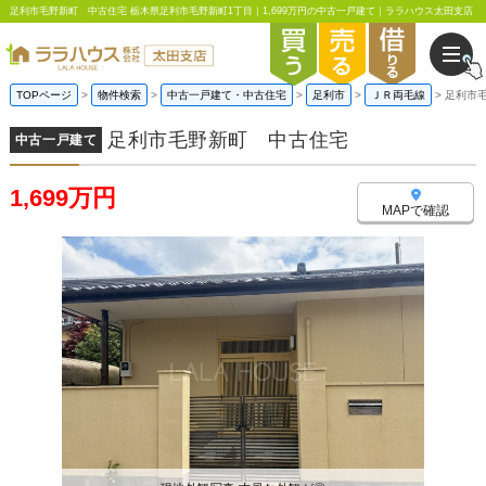
足利市毛野新町 中古住宅 栃木県足利市毛野新町1丁目｜1,699万円の中古一戸建て｜ララハウス太田支店
TOPページ
物件検索
中古一戸建て・中古住宅
足利市
ＪＲ両毛線
足利市
足利市毛野新町 中古住宅
中古一戸建て
1,699万円
MAPで確認