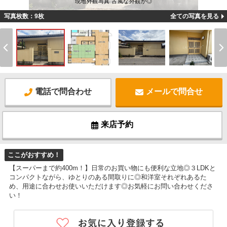
現地外観写真 古風な外観が◎
写真枚数：9枚
全ての写真を見る
電話で問合わせ
メールで問合せ
来店予約
ここがおすすめ！
【スーパーまで約400m！】日常のお買い物にも便利な立地◎３LDKと
コンパクトながら、ゆとりのある間取りに◎和洋室それぞれあるた
め、用途に合わせお使いいただけます◎お気軽にお問い合わせくださ
い！