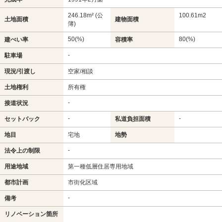
246.18m² (公
100.61m
2
土地面積
建物面積
簿)
50(%)
80(%)
建ぺい率
容積率
-
駐車場
現況/引渡し
空家/相談
土地権利
所有権
-
接道状況
-
-
セットバック
私道負担面積
地目
宅地
地勢
-
法令上の制限
用途地域
第一種低層住居専用地域
都市計画
市街化区域
-
備考
リノベーション箇所