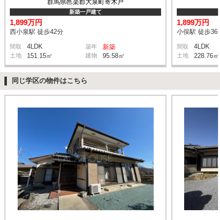
群馬県邑楽郡大泉町寄木戸
新築一戸建て
1,899万円
1,899万円
西小泉駅 徒歩42分
小俣駅 徒歩36
4LDK
4LDK
間取
築年
新築
間取
土地
151.15㎡
建物
95.58㎡
土地
228.76㎡
同じ学区の物件はこちら