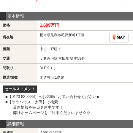
基本情報
1,699万円
価格
栃木県足利市毛野新町1丁目
所在地
MAP
種類
中古一戸建て
交通
ＪＲ両毛線 富田駅 徒歩53分
間取り
3LDK（-）
構造/階数
木造/地上1階建
セールスコメント
■【0120-82-3388】へお気軽にお問い合わせください■
■【ララハウス 太田】で検索♪
最新情報を毎日更新中です！
弊社ホームページをご利用くださいませ☆☆
詳細情報
完成年
1991年2月築