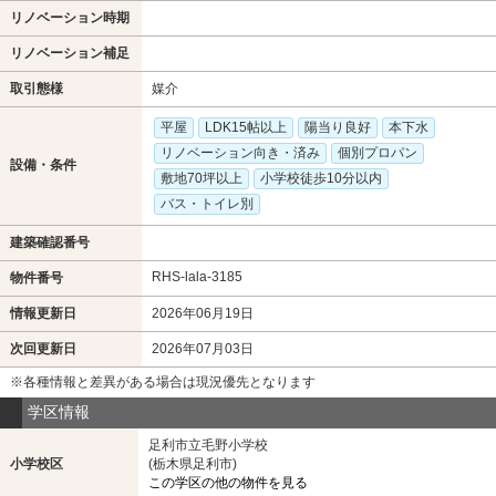
リノベーション時期
リノベーション補足
取引態様
媒介
平屋
LDK15帖以上
陽当り良好
本下水
リノベーション向き・済み
個別プロパン
設備・条件
敷地70坪以上
小学校徒歩10分以内
バス・トイレ別
建築確認番号
RHS-lala-3185
物件番号
情報更新日
2026年06月19日
次回更新日
2026年07月03日
※各種情報と差異がある場合は現況優先となります
学区情報
足利市立毛野小学校
小学校区
(栃木県足利市)
この学区の他の物件を見る