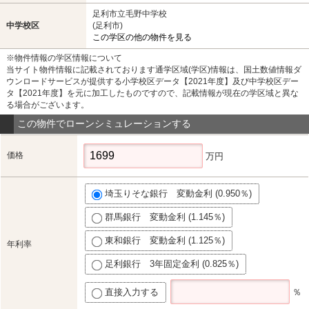
足利市立毛野中学校
中学校区
(足利市)
この学区の他の物件を見る
※物件情報の学区情報について
当サイト物件情報に記載されております通学区域(学区)情報は、国土数値情報ダ
ウンロードサービスが提供する小学校区データ【2021年度】及び中学校区デー
タ【2021年度】を元に加工したものですので、記載情報が現在の学区域と異な
る場合がございます。
この物件でローンシミュレーションする
価格
万円
埼玉りそな銀行 変動金利 (0.950％)
群馬銀行 変動金利 (1.145％)
東和銀行 変動金利 (1.125％)
年利率
足利銀行 3年固定金利 (0.825％)
直接入力する
％