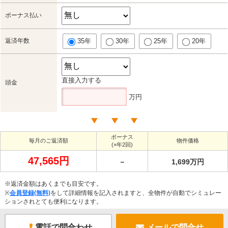
ボーナス払い
返済年数
35年
30年
25年
20年
直接入力する
頭金
万円
ボーナス
毎月のご返済額
物件価格
(×年2回)
47,565円
－
1,699万円
※返済金額はあくまでも目安です。
※
会員登録(無料)
をして詳細情報を記入されますと、全物件が自動でシミュレー
ションされとても便利になります。
電話で問合わせ
メールで問合せ