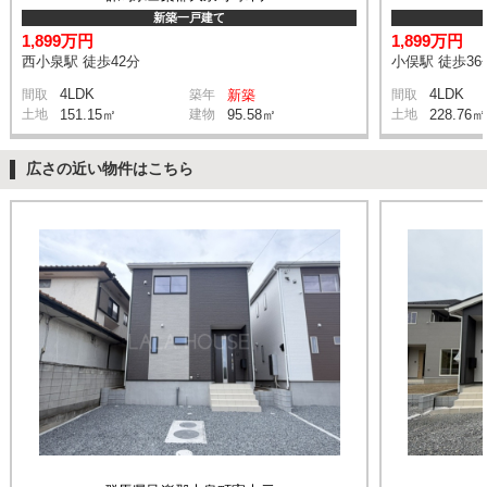
新築一戸建て
1,899万円
1,899万円
西小泉駅 徒歩42分
小俣駅 徒歩36
4LDK
4LDK
間取
築年
新築
間取
土地
151.15㎡
建物
95.58㎡
土地
228.76㎡
広さの近い物件はこちら