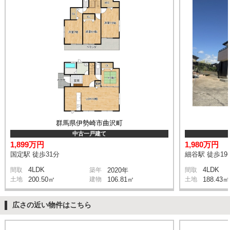
群馬県伊勢崎市曲沢町
中古一戸建て
1,899万円
1,980万円
国定駅 徒歩31分
細谷駅 徒歩19
4LDK
4LDK
間取
築年
2020年
間取
土地
200.50㎡
建物
106.81㎡
土地
188.43㎡
広さの近い物件はこちら