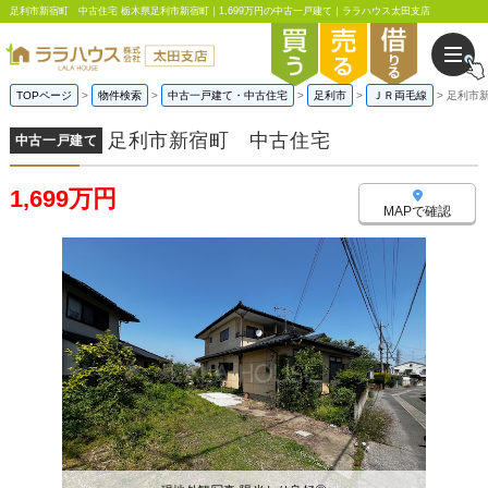
足利市新宿町 中古住宅 栃木県足利市新宿町｜1,699万円の中古一戸建て｜ララハウス太田支店
TOPページ
物件検索
中古一戸建て・中古住宅
足利市
ＪＲ両毛線
足利市
足利市新宿町 中古住宅
中古一戸建て
1,699万円
MAPで確認