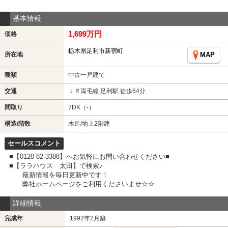
基本情報
1,699万円
価格
栃木県足利市新宿町
所在地
MAP
種類
中古一戸建て
交通
ＪＲ両毛線 足利駅 徒歩64分
間取り
7DK（-）
構造/階数
木造/地上2階建
セールスコメント
■【0120-82-3388】へお気軽にお問い合わせください■
■【ララハウス 太田】で検索♪
最新情報を毎日更新中です！
弊社ホームページをご利用くださいませ☆☆
詳細情報
完成年
1992年2月築