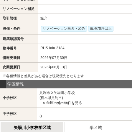
リノベーション補足
取引態様
媒介
設備・条件
リノベーション向き・済み
敷地70坪以上
建築確認番号
RHS-lala-3184
物件番号
情報更新日
2026年07月30日
次回更新日
2026年08月13日
※各種情報と差異がある場合は現況優先となります
学区情報
足利市立矢場川小学校
小学校区
(栃木県足利市)
この学区の他の物件を見る
中学校区
()
矢場川小学校学区域
学区域