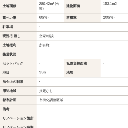
280.42m² (公
153.1m
2
土地面積
建物面積
簿)
60(%)
200(%)
建ぺい率
容積率
-
駐車場
現況/引渡し
空家/相談
土地権利
所有権
-
接道状況
-
-
セットバック
私道負担面積
地目
宅地
地勢
-
法令上の制限
用途地域
指定なし
都市計画
市街化調整区域
-
備考
リノベーション箇所
リノベーション時期