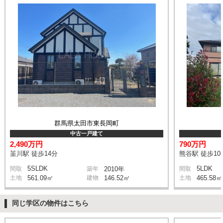
群馬県太田市東長岡町
中古一戸建て
2,490万円
790万円
韮川駅 徒歩14分
熊谷駅 徒歩10
5SLDK
5LDK
間取
築年
2010年
間取
土地
561.09㎡
建物
146.52㎡
土地
465.58㎡
同じ学区の物件はこちら