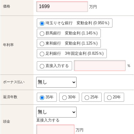
価格
万円
埼玉りそな銀行 変動金利 (0.950％)
群馬銀行 変動金利 (1.145％)
東和銀行 変動金利 (1.125％)
年利率
足利銀行 3年固定金利 (0.825％)
直接入力する
％
ボーナス払い
返済年数
35年
30年
25年
20年
直接入力する
頭金
万円