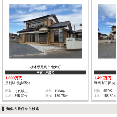
栃木県足利市南大町
中古一戸建て
1,699万円
1,499万円
足利駅 徒歩55分
野州山辺駅 徒
4SDK
間取
それ以上
築年
1984年
間取
土地
345.39㎡
建物
139.75㎡
土地
158.59㎡
類似の条件から検索