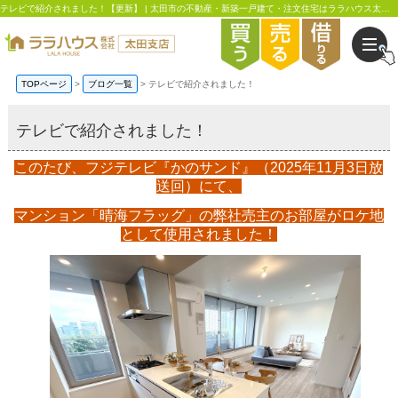
テレビで紹介されました！【更新】 | 太田市の不動産・新築一戸建て・注文住宅はララハウス太田支店
TOPページ
ブログ一覧
テレビで紹介されました！
テレビで紹介されました！
このたび、フジテレビ『かのサンド』（
2025
年
11
月
3
日放
送回）にて、
マンション「晴海フラッグ」の弊社売主のお部屋がロケ地
として使用されました！