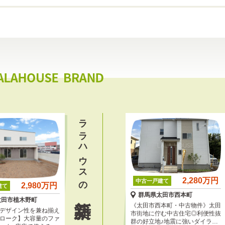
ララハウスの
2,280万円
中古一戸建て
2,980万円
建て
新築
群馬県太田市西本町
太田市植木野町
《太田市西本町・中古物件》太田
デザイン性を兼ね揃え
市街地に佇む中古住宅◎利便性抜
ローク】大容量のファ
群の好立地♪地震に強いダイライ