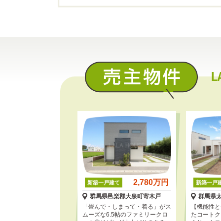
2,780万円
新築一戸建て
新築一戸
群馬県邑楽郡大泉町寄木戸
群馬県
「畳んで・しまって・着る」がス
【機能性と
ムーズな6.5帖のファミリークロ
たコートク