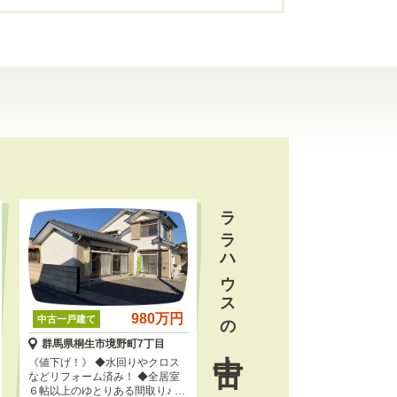
ララハウスの
980万円
中古一戸建て
中古
群馬県桐生市境野町7丁目
《値下げ！》 ◆水回りやクロス
などリフォーム済み！ ◆全居室
６帖以上のゆとりある間取り♪ ◆