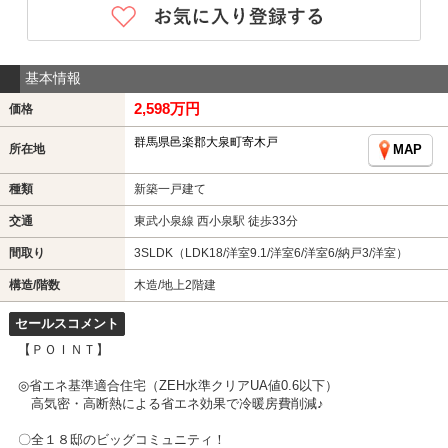
基本情報
2,598万円
価格
群馬県邑楽郡大泉町寄木戸
所在地
MAP
種類
新築一戸建て
交通
東武小泉線 西小泉駅 徒歩33分
間取り
3SLDK（LDK18/洋室9.1/洋室6/洋室6/納戸3/洋室）
構造/階数
木造/地上2階建
セールスコメント
【ＰＯＩＮＴ】
◎省エネ基準適合住宅（ZEH水準クリアUA値0.6以下）
高気密・高断熱による省エネ効果で冷暖房費削減♪
〇全１８邸のビッグコミュニティ！