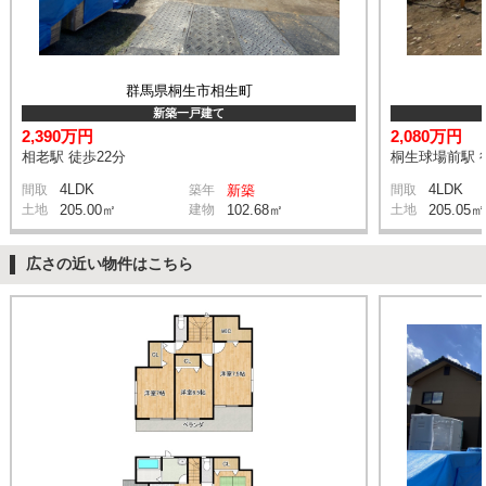
群馬県桐生市相生町
新築一戸建て
2,390万円
2,080万円
相老駅 徒歩22分
桐生球場前駅 
4LDK
4LDK
間取
築年
新築
間取
土地
205.00㎡
建物
102.68㎡
土地
205.05㎡
広さの近い物件はこちら