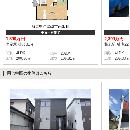
群馬県伊勢崎市曲沢町
中古一戸建て
1,899万円
2,390万円
国定駅 徒歩31分
相老駅 徒歩22
4LDK
4LDK
間取
築年
2020年
間取
土地
200.50㎡
建物
106.81㎡
土地
205.00㎡
同じ学区の物件はこちら