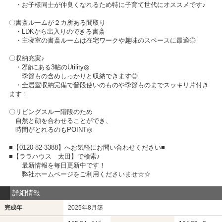
・お子様同士が仲良くなれるため特に子育て世代にオススメです♪
〇書斎ルームが２カ所ある間取り
・LDKから出入りのできる書斎
・主寝室の書斎ルームは在宅ワークや趣味のスペースに最適◎
〇収納充実♪
・2階にある3帖のUtility◎
季節もの含めしっかりと収納できます◎
・全居室収納完備で普段使いのものや季節ものまでスッキリ片付き
ます！
〇リビングスルー階段のため
自然と顔を合わせることができ、
時間がとれるのもPOINT◎
■【0120-82-3388】へお気軽にお問い合わせください■
■【ララハウス 太田】で検索♪
最新情報を毎日更新中です！
弊社ホームページをご利用くださいませ☆☆
詳細情報
完成年
2025年8月築