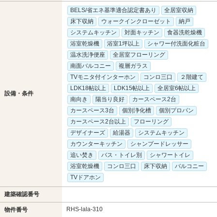
BELS/省エネ基準適合認定書あり
全居室収納
床下収納
ウォークインクローゼット
納戸
システムキッチン
対面キッチン
食器洗乾燥機
浴室乾燥機
浴室1坪以上
シャワー付洗面化粧台
温水洗浄便座
全居室フローリング
南面バルコニー
複層ガラス
TVモニタ付インターホン
コンロ三口
２階建て
LDK18帖以上
LDK15帖以上
全居室6帖以上
設備・条件
南向き
陽当り良好
カースペース2台
カースペース3台
個別浄化槽
個別プロパン
カースペース2台以上
フローリング
デザイナーズ
給湯器
システムキッチン
カウンターキッチン
シャンプードレッサー
追い焚き
バス・トイレ別
シャワートイレ
浴室乾燥機
コンロ三口
床下収納
バルコニー
TVドアホン
建築確認番号
RHS-lala-310
物件番号