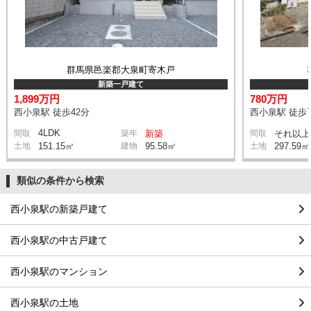
群馬県邑楽郡大泉町寄木戸
新築一戸建て
1,899万円
780万円
西小泉駅 徒歩42分
西小泉駅 徒歩
4LDK
間取
築年
新築
間取
それ以上
土地
151.15㎡
建物
95.58㎡
土地
297.59㎡
類似の条件から検索
西小泉駅の新築戸建て
西小泉駅の中古戸建て
西小泉駅のマンション
西小泉駅の土地