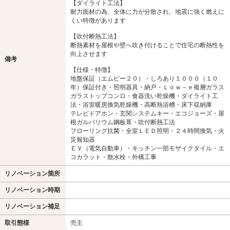
【ダイライト工法】
耐力面材の為、全体に力が分散され、地震に強く燃えに
くい特徴があります
【吹付断熱工法】
断熱素材を屋根や壁へ吹き付けることで住宅の断熱性を
向上させます
備考
【仕様・特徴】
地盤保証（エムピー２０）・しろあり１０００（１０
年）保証付き・照明器具・納戸・Ｌｏｗ－ｅ複層ガラス
ガラストップコンロ・食器洗い乾燥機・ダイライト工
法・浴室暖房換気乾燥機・高断熱浴槽・床下収納庫
テレビドアホン・玄関システムキー・エコジョーズ・屋
根ガルバリウム鋼板葺・吹付断熱工法
フローリング抗菌・全室ＬＥＤ照明・２４時間換気・火
災報知器
ＥＶ（電気自動車）・キッチン一部モザイクタイル・エ
コカラット・散水栓・外構工事
リノベーション箇所
リノベーション時期
リノベーション補足
取引態様
売主