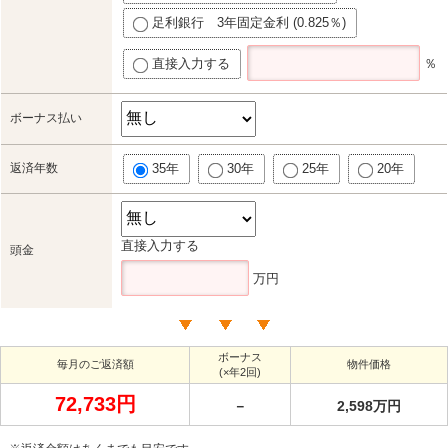
足利銀行 3年固定金利 (0.825％)
直接入力する
％
ボーナス払い
返済年数
35年
30年
25年
20年
直接入力する
頭金
万円
ボーナス
毎月のご返済額
物件価格
(×年2回)
72,733円
－
2,598万円