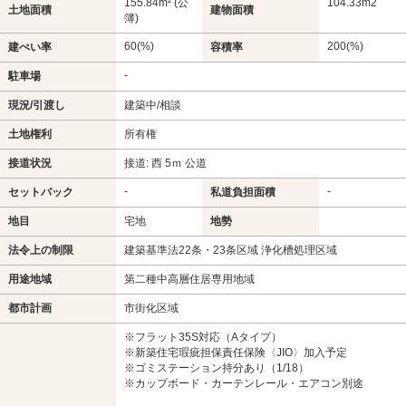
155.84m² (公
104.33m
2
土地面積
建物面積
簿)
60(%)
200(%)
建ぺい率
容積率
-
駐車場
現況/引渡し
建築中/相談
土地権利
所有権
接道状況
接道: 西 5ｍ 公道
-
-
セットバック
私道負担面積
地目
宅地
地勢
法令上の制限
建築基準法22条・23条区域 浄化槽処理区域
用途地域
第二種中高層住居専用地域
都市計画
市街化区域
※フラット35S対応（Aタイプ）
※新築住宅瑕疵担保責任保険〈JIO〉加入予定
※ゴミステーション持分あり（1/18）
※カップボード・カーテンレール・エアコン別途