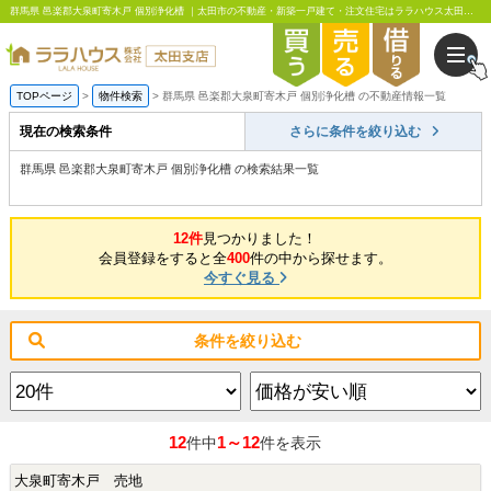
群馬県 邑楽郡大泉町寄木戸 個別浄化槽 ｜太田市の不動産・新築一戸建て・注文住宅はララハウス太田支店
TOPページ
物件検索
群馬県 邑楽郡大泉町寄木戸 個別浄化槽 の不動産情報一覧
現在の検索条件
さらに条件を絞り込む
群馬県 邑楽郡大泉町寄木戸 個別浄化槽 の検索結果一覧
12件
見つかりました！
会員登録をすると全
400
件の中から探せます。
今すぐ見る
条件を絞り込む
12
1～12
件中
件を表示
大泉町寄木戸 売地