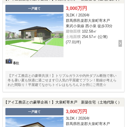
3,000万円
一戸建て
3LDK / 2026年
群馬県邑楽郡大泉町寄木戸
東武小泉線 西小泉 徒歩33分
建物面積
102.58㎡
土地面積
254.57㎡ (公簿)
(77.01坪)
8
枚
【アイ工務店との豪華共演！】トリプルガラスや内外ダブル断熱で寒い
冬も暑い夏も快適に過ごせます◎人気の平屋建てプラン！動線が考えら
れた間取り！平屋建てながらトイレはもちろん２か所にご用意☆
【アイ工務店との豪華企画！】大泉町寄木戸 新築住宅（土地代除く）
3,000万円
一戸建て
3LDK / 2026年
群馬県邑楽郡大泉町寄木戸