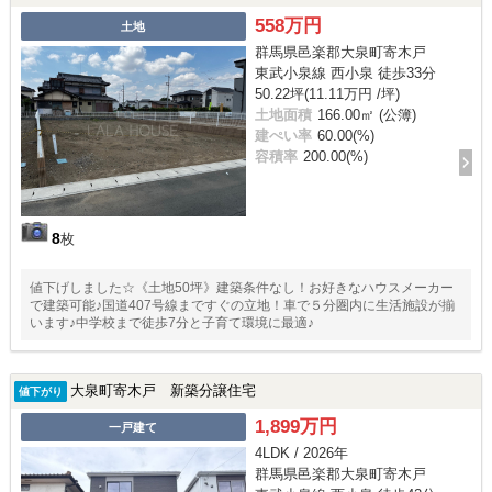
558万円
土地
群馬県邑楽郡大泉町寄木戸
東武小泉線 西小泉 徒歩33分
50.22坪(11.11万円 /坪)
土地面積
166.00㎡ (公簿)
建ぺい率
60.00(%)
容積率
200.00(%)
8
枚
値下げしました☆《土地50坪》建築条件なし！お好きなハウスメーカー
で建築可能♪国道407号線まですぐの立地！車で５分圏内に生活施設が揃
います♪中学校まで徒歩7分と子育て環境に最適♪
大泉町寄木戸 新築分譲住宅
値下がり
1,899万円
一戸建て
4LDK / 2026年
群馬県邑楽郡大泉町寄木戸