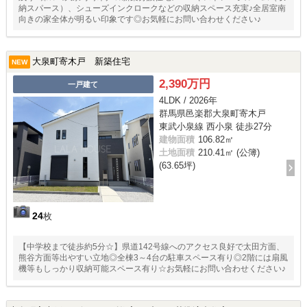
納スパース）、シューズインクロークなどの収納スペース充実♪全居室南
向きの家全体が明るい印象です◎お気軽にお問い合わせください♪
大泉町寄木戸 新築住宅
NEW
2,390万円
一戸建て
4LDK / 2026年
群馬県邑楽郡大泉町寄木戸
東武小泉線 西小泉 徒歩27分
建物面積
106.82㎡
土地面積
210.41㎡ (公簿)
(63.65坪)
24
枚
【中学校まで徒歩約5分☆】県道142号線へのアクセス良好で太田方面、
熊谷方面等出やすい立地◎全棟3～4台の駐車スペース有り◎2階には扇風
機等もしっかり収納可能スペース有り☆お気軽にお問い合わせください♪