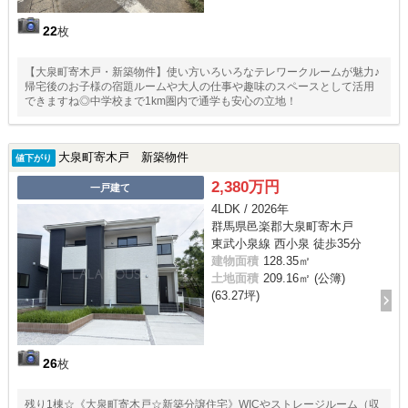
22
枚
【大泉町寄木戸・新築物件】使い方いろいろなテレワークルームが魅力♪
帰宅後のお子様の宿題ルームや大人の仕事や趣味のスペースとして活用
できますね◎中学校まで1km圏内で通学も安心の立地！
大泉町寄木戸 新築物件
値下がり
2,380万円
一戸建て
4LDK / 2026年
群馬県邑楽郡大泉町寄木戸
東武小泉線 西小泉 徒歩35分
建物面積
128.35㎡
土地面積
209.16㎡ (公簿)
(63.27坪)
26
枚
残り1棟☆《大泉町寄木戸☆新築分譲住宅》WICやストレージルーム（収