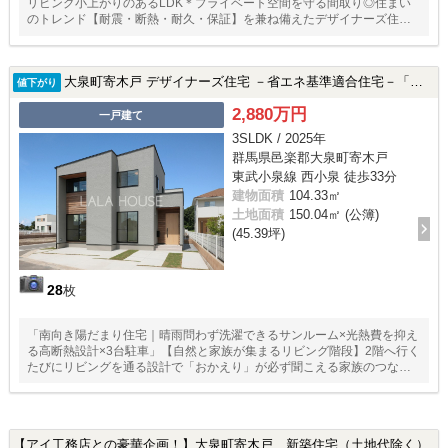
リビング小上がりのあるLDK＊プライベート空間を守る間取り◎住まい
のトレンド【耐震・断熱・耐久・保証】を兼ね備えたデザイナーズ住宅
☆
大泉町寄木戸 デザイナーズ住宅 －省エネ基準適合住宅－「見学予約受付中」
値下がり
2,880万円
一戸建て
3SLDK / 2025年
群馬県邑楽郡大泉町寄木戸
東武小泉線 西小泉 徒歩33分
建物面積
104.33㎡
土地面積
150.04㎡ (公簿)
(45.39坪)
28
枚
「南向き陽だまり住宅｜晴雨問わず洗濯できるサンルーム×光熱費を抑え
る高断熱設計×3台駐車」【自然と家族が集まるリビング階段】2階へ行く
たびにリビングを通る設計で「おかえり」が必ず聞こえる家族のつなが
りを生む間取り◎来店特典あり◎
【アイ工務店との豪華企画！】大泉町寄木戸 新築住宅（土地代除く）