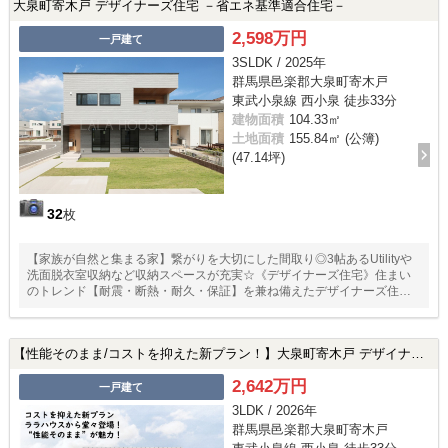
大泉町寄木戸 デザイナーズ住宅 －省エネ基準適合住宅－
2,598万円
一戸建て
3SLDK / 2025年
群馬県邑楽郡大泉町寄木戸
東武小泉線 西小泉 徒歩33分
建物面積
104.33㎡
土地面積
155.84㎡ (公簿)
(47.14坪)
32
枚
【家族が自然と集まる家】繋がりを大切にした間取り◎3帖あるUtilityや
洗面脱衣室収納など収納スペースが充実☆《デザイナーズ住宅》住まい
のトレンド【耐震・断熱・耐久・保証】を兼ね備えたデザイナーズ住宅
☆
【性能そのまま/コストを抑えた新プラン！】大泉町寄木戸 デザイナーズ住宅
2,642万円
一戸建て
3LDK / 2026年
群馬県邑楽郡大泉町寄木戸