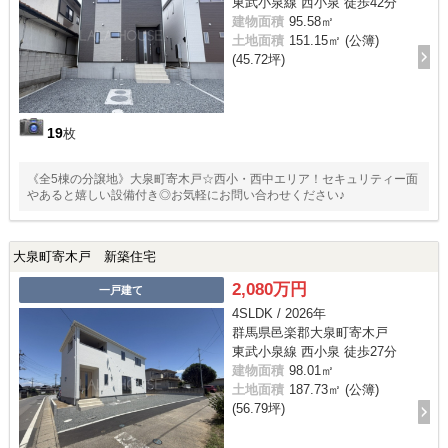
東武小泉線 西小泉 徒歩42分
建物面積
95.58㎡
土地面積
151.15㎡ (公簿)
(45.72坪)
19
枚
《全5棟の分譲地》大泉町寄木戸☆西小・西中エリア！セキュリティー面
やあると嬉しい設備付き◎お気軽にお問い合わせください♪
大泉町寄木戸 新築住宅
2,080万円
一戸建て
4SLDK / 2026年
群馬県邑楽郡大泉町寄木戸
東武小泉線 西小泉 徒歩27分
建物面積
98.01㎡
土地面積
187.73㎡ (公簿)
(56.79坪)