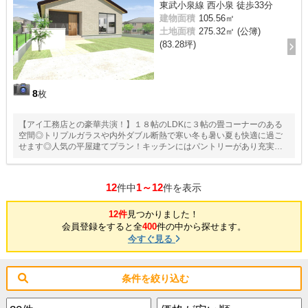
東武小泉線 西小泉 徒歩33分
建物面積
105.56㎡
土地面積
275.32㎡ (公簿)
(83.28坪)
8
枚
【アイ工務店との豪華共演！】１８帖のLDKに３帖の畳コーナーのある
空間◎トリプルガラスや内外ダブル断熱で寒い冬も暑い夏も快適に過ご
せます◎人気の平屋建てプラン！キッチンにはパントリーがあり充実の
間取り◎
12
1～12
件中
件を表示
12件
見つかりました！
会員登録をすると全
400
件の中から探せます。
今すぐ見る
条件を絞り込む