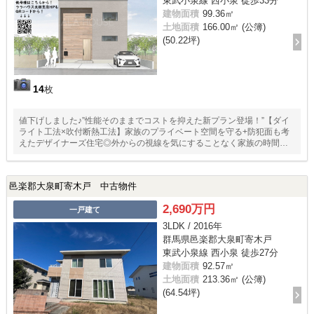
東武小泉線 西小泉 徒歩33分
建物面積
99.36㎡
土地面積
166.00㎡ (公簿)
(50.22坪)
14
枚
値下げしました♪”性能そのままでコストを抑えた新プラン登場！”【ダイ
ライト工法×吹付断熱工法】家族のプライベート空間を守る+防犯面も考
えたデザイナーズ住宅◎外からの視線を気にすることなく家族の時間を
大切にできる空間♪
邑楽郡大泉町寄木戸 中古物件
2,690万円
一戸建て
3LDK / 2016年
群馬県邑楽郡大泉町寄木戸
東武小泉線 西小泉 徒歩27分
建物面積
92.57㎡
土地面積
213.36㎡ (公簿)
(64.54坪)