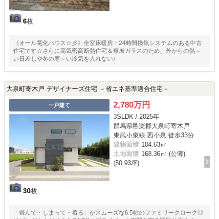
6
枚
《オール電化ハウス☆彡》全室床暖房・24時間換気システムのある中古
住宅です☆さらに高気密高断熱住宅＆複層ガラスのため、外からの熱～
い日差しや冬の寒～い冷気を入れない♪
大泉町寄木戸 デザイナーズ住宅 －省エネ基準適合住宅－
2,780万円
一戸建て
3SLDK / 2025年
群馬県邑楽郡大泉町寄木戸
東武小泉線 西小泉 徒歩33分
建物面積
104.63㎡
土地面積
168.36㎡ (公簿)
(50.93坪)
30
枚
「畳んで・しまって・着る」がスムーズな6.5帖のファミリークローク◎