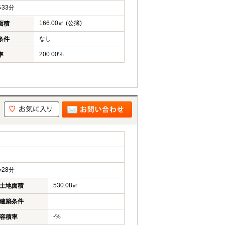
33分
166.00㎡ (公簿)
面積
なし
条件
200.00%
率
28分
530.08㎡
土地面積
建築条件
-%
容積率