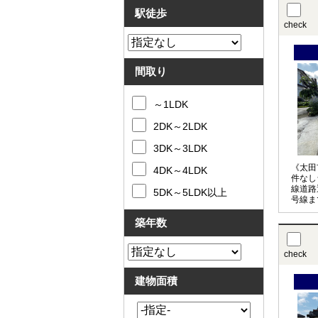
駅徒歩
check
間取り
～1LDK
2DK～2LDK
3DK～3LDK
《太田
4DK～4LDK
件なし
線道路
5DK～5LDK以上
号線ま
ガスエ
せくだ
築年数
check
建物面積