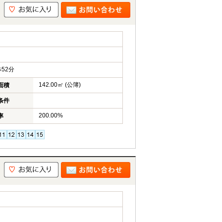
52分
142.00㎡ (公簿)
面積
条件
200.00%
率