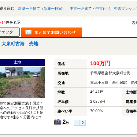
絞り込む
新築一戸建て（新築一軒家）
中古一戸建て・中古住宅
中古マンショ
～14
件を表示
表
大泉町古海 売地
土地
100万円
価格
群馬県邑楽郡大泉町古海
所在地
東武小泉線 西小泉駅 徒歩
交通
49.47坪
坪数
土地面
2.02万円
坪単価
建築条
担で確定測量実施！国道４
線へのアクセス良好☆彡熊
70.00%
建ぺい率
容積率
への通勤やお出かけにも便
地です♪徒歩９分圏内にコン
2
ございます◎利根川すぐそ
枚
どかな住環境☆彡