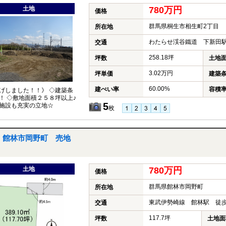
土地
780万円
価格
群馬県桐生市相生町2丁目
所在地
わたらせ渓谷鐵道 下新田駅
交通
258.18坪
坪数
土地
3.02万円
坪単価
建築
60.00%
建ぺい率
容積
げしました！！》 ◇建築条
！ ◇敷地面積２５８坪以上♪
5
施設も充実の立地☆
枚
館林市岡野町 売地
土地
780万円
価格
群馬県館林市岡野町
所在地
東武伊勢崎線 館林駅 徒歩
交通
117.7坪
坪数
土地面