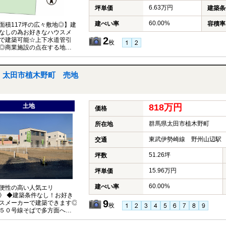
6.63万円
坪単価
建築条
60.00%
建ぺい率
容積率
面積117坪の広々敷地◎】建
なしの為お好きなハウスメ
2
で建築可能☆上下水道管引
枚
◎商業施設の点在する地域内
◎最寄りのドラッグストアや
センターまで徒歩約5分圏
気軽にお問い合わせくださ
太田市植木野町 売地
土地
818万円
価格
群馬県太田市植木野町
所在地
東武伊勢崎線 野州山辺駅 
交通
51.26坪
坪数
15.96万円
坪単価
60.00%
建ぺい率
便性の高い人気エリ
》 ◆建築条件なし！お好き
9
スメーカーで建築できます◎
枚
５０号線そばで多方面へのア
良好☆彡 ◆生活商業施設も
内♪