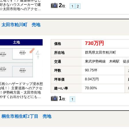
土地です！》建築条件なし
2
好きなハウスメーカーで建
枚
☆太田市街地へのアクセス
な立地！県道２号線にも出
です◎
太田市粕川町 売地
土地
730万円
価格
群馬県太田市粕川町
所在地
東武伊勢崎線 木崎駅 徒歩
交通
90.75坪
坪数
8.04万円
坪単価
区画☆ハザードマップ浸水想
70.00%
地域！〉主要道路へのアクセ
建ぺい率
！伊勢崎方面・太田市街地
やすくお出かけなどにも便
1
枚
！小学校選択可能地域◎お問
せください！
桐生市相生町2丁目 売地