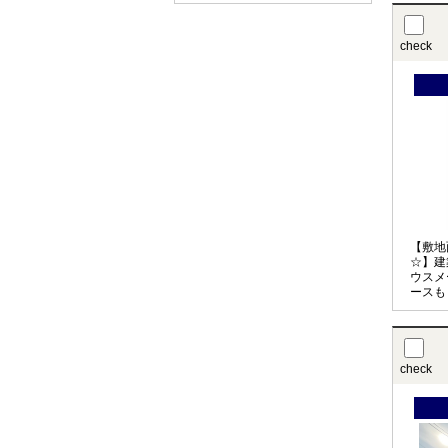
check
【敷地
☆】建
ウスメ
ースも
ですね
あるた
check