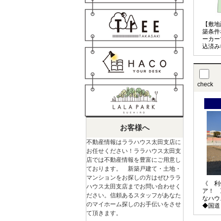
【敷地
築条件
ーカー
込済み
に立地
ホーム
内！お
い♪
check
お客様へ
不動産情報はララハウス太田支店に
お任せください！ララハウス太田支
店では不動産情報を豊富にご用意し
ております。 新築戸建て・土地・
マンションをお探しの方はぜひララ
《 利
ハウス太田支店までお問い合わせく
ア！ 
ださい。信頼あるスタッフがあなた
なハウ
のマイホーム探しのお手伝いをさせ
◆国道
て頂きます。
クセス
徒歩圏