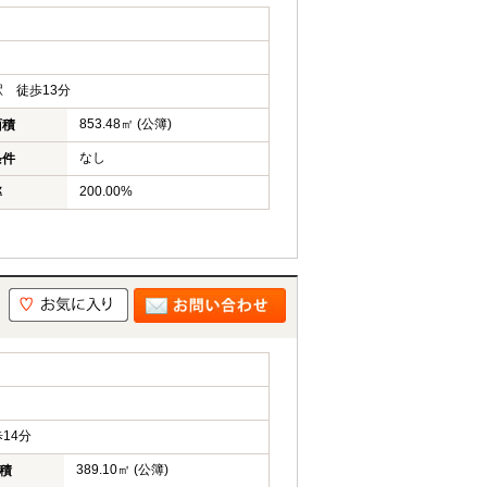
 徒歩13分
853.48㎡ (公簿)
面積
なし
条件
200.00%
率
14分
389.10㎡ (公簿)
積