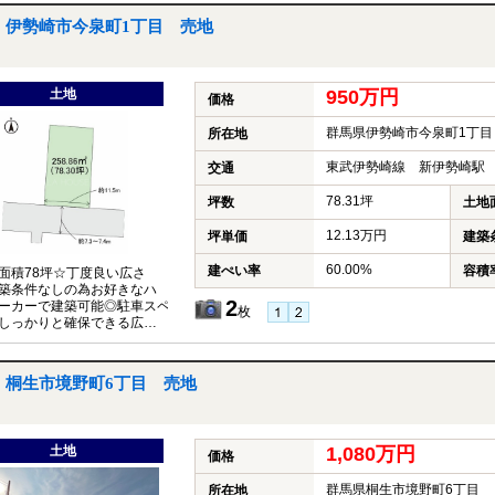
伊勢崎市今泉町1丁目 売地
土地
950万円
価格
群馬県伊勢崎市今泉町1丁目
所在地
東武伊勢崎線 新伊勢崎駅 
交通
78.31坪
坪数
土地
12.13万円
坪単価
建築
60.00%
建ぺい率
容積
面積78坪☆丁度良い広さ
築条件なしの為お好きなハ
2
ーカーで建築可能◎駐車スペ
枚
しっかりと確保できる広さ
◎生活施設は車で5分圏内に
め生活のしやすい環境◎
桐生市境野町6丁目 売地
土地
1,080万円
価格
群馬県桐生市境野町6丁目
所在地