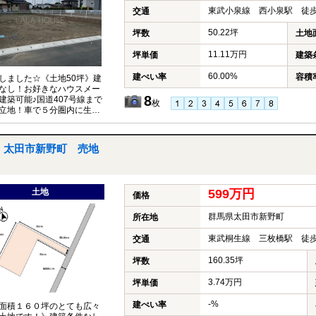
東武小泉線 西小泉駅 徒歩
交通
50.22坪
坪数
土地
11.11万円
坪単価
建築
60.00%
建ぺい率
容積
しました☆《土地50坪》建
なし！お好きなハウスメー
8
建築可能♪国道407号線まで
枚
立地！車で５分圏内に生活
揃います♪中学校まで徒歩7
育て環境に最適♪
太田市新野町 売地
土地
599万円
価格
群馬県太田市新野町
所在地
東武桐生線 三枚橋駅 徒歩
交通
160.35坪
坪数
3.74万円
坪単価
-%
建ぺい率
面積１６０坪のとても広々