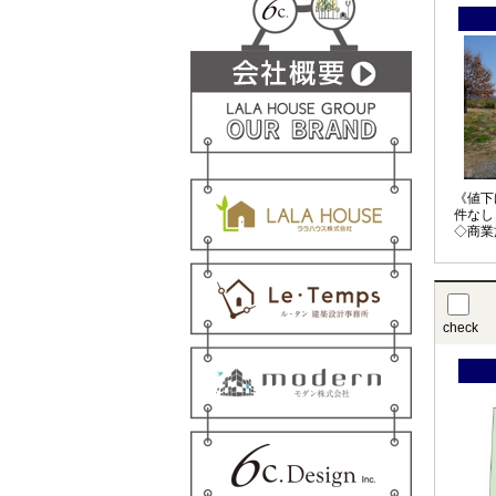
《値下
件なし
◇商業
check