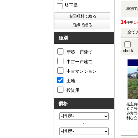
埼玉県
種別で
14
件中
1
種別
check
新築一戸建て
中古一戸建て
中古マンション
土地
投資用
価格
売主負
０７号
谷方面
利な立
ビニが
～
ば！の