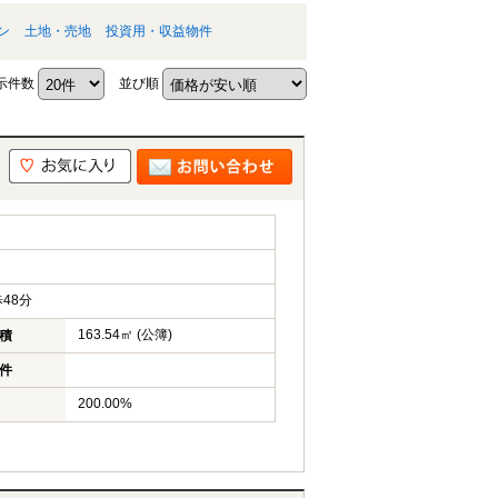
ン
土地・売地
投資用・収益物件
示件数
並び順
48分
163.54㎡ (公簿)
積
件
200.00%