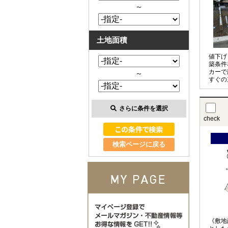
～
土地面積
値下げ
築条件
カーで
～
すぐの
施設が
分と子
さらに条件を選択
check
検索ページに戻る
《敷地