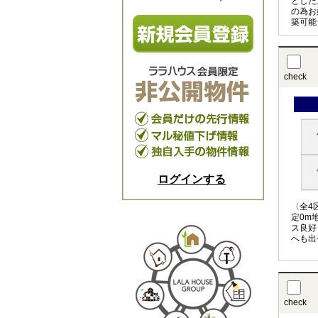
とした
の為お
築可能
も良好
やすい
check
ログインする
〈全4
定0m
ス良好
へも出
利です
い合わ
check