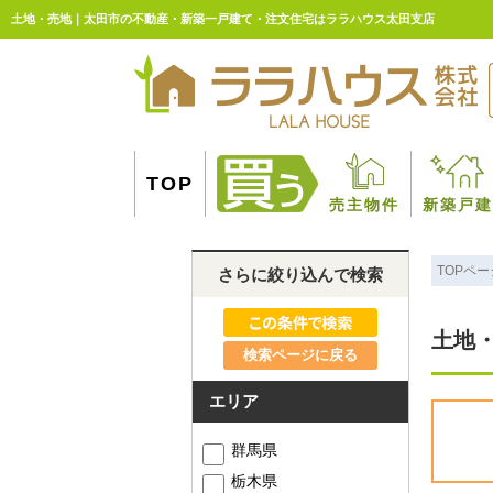
土地・売地｜太田市の不動産・新築一戸建て・注文住宅はララハウス太田支店
TOP
売主物件
新築戸建
TOPペー
さらに絞り込んで検索
土地
検索ページに戻る
エリア
群馬県
栃木県