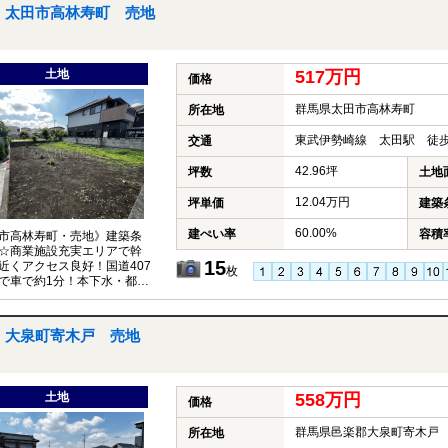
太田市高林寿町 売地
土地
517万円
価格
群馬県太田市高林寿町
所在地
東武伊勢崎線 太田駅 徒歩
交通
42.96坪
坪数
土地
12.04万円
坪単価
建築
60.00%
建ぺい率
容積
市高林寿町・売地》建築条
☆商業施設充実エリアで幹
15
近くアクセス良好！国道407
枚
で車で約1分！本下水・都市
リア☆お気軽にお問い合わ
さい♪
大泉町寄木戸 売地
土地
558万円
価格
群馬県邑楽郡大泉町寄木戸
所在地