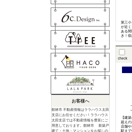
第三小
が近く
ある間
き！収
のでお
すね♪
check
お客様へ
館林市 不動産情報はララハウス太田
支店にお任せください！ララハウス
【建築
太田支店では不動産情報を豊富にご
超えの
用意しております。館林市 新築戸
店舗や
建て・土地・マンションをお探しの
駅まで