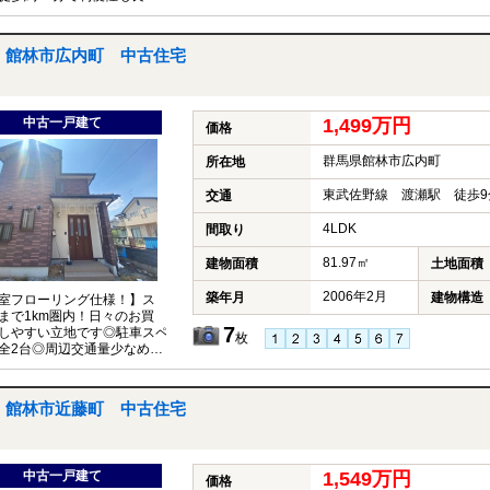
♪お気軽にお問い合わせくだ
館林市広内町 中古住宅
中古一戸建て
1,499万円
価格
群馬県館林市広内町
所在地
東武佐野線 渡瀬駅 徒歩9
交通
4LDK
間取り
81.97㎡
建物面積
土地面積
2006年2月
築年月
建物構造
室フローリング仕様！】ス
まで1km圏内！日々のお買
7
しやすい立地です◎駐車スペ
枚
全2台◎周辺交通量少なめも
ト！コンビニ徒歩4分！ちょ
たお買い物にも便利！
館林市近藤町 中古住宅
中古一戸建て
1,549万円
価格