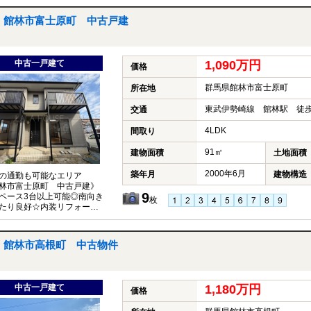
センターまで徒歩約5分圏
気軽にお問い合わせくださ
館林市富士原町 中古戸建
中古一戸建て
1,090万円
価格
群馬県館林市富士原町
所在地
東武伊勢崎線 館林駅 徒歩
交通
4LDK
間取り
91㎡
建物面積
土地面積
2000年6月
築年月
建物構造
の通勤も可能なエリア
館林市富士原町 中古戸建》
9
ペース3台以上可能◎南向き
枚
たり良好☆内装リフォーム
全室クロス張替え済み）、
新品交換済み（2025年9
館林市高根町 中古物件
中古一戸建て
1,180万円
価格