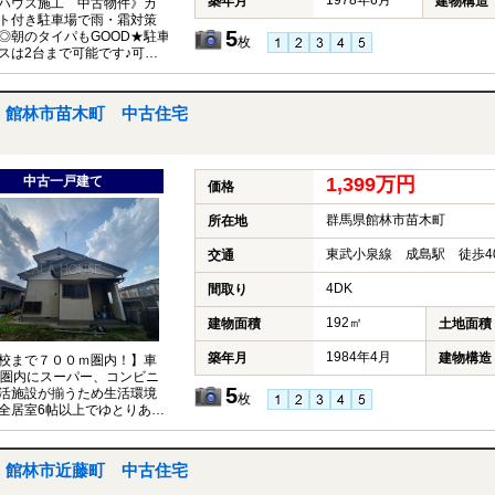
1978年6月
築年月
建物構造
ハウス施工 中古物件》カ
ト付き駐車場で雨・霜対策
5
◎朝のタイパもGOOD★駐車
枚
スは2台まで可能です♪可動
ト付きが嬉しい◎◎
館林市苗木町 中古住宅
中古一戸建て
1,399万円
価格
群馬県館林市苗木町
所在地
東武小泉線 成島駅 徒歩4
交通
4DK
間取り
192㎡
建物面積
土地面積
1984年4月
築年月
建物構造
校まで７００ｍ圏内！】車
分圏内にスーパー、コンビニ
5
活施設が揃うため生活環境
枚
全居室6帖以上でゆとりある
和洋室があり用途に合わせて
いただけます◎
館林市近藤町 中古住宅