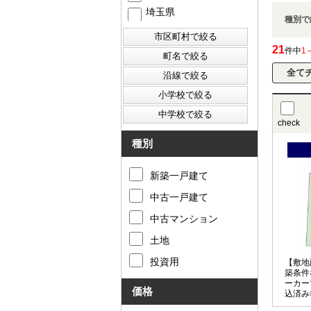
埼玉県
種別で
21
件中
1
check
種別
新築一戸建て
中古一戸建て
中古マンション
土地
投資用
【敷地
築条件
ーカー
価格
込済み
に立地