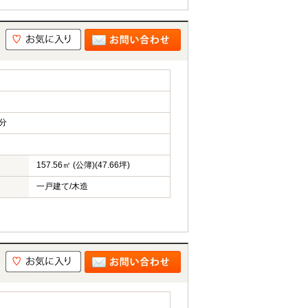
分
157.56㎡ (公簿)(47.66坪)
一戸建て/木造