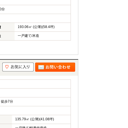
0分
193.06㎡ (公簿)(58.4坪)
積
一戸建て/木造
造
徒歩7分
135.79㎡ (公簿)(41.08坪)