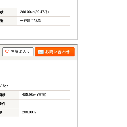
266.00㎡(80.47坪)
積
一戸建て/木造
造
16分
485.98㎡ (実測)
面積
条件
200.00%
率