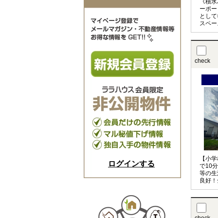
《積水
ーポー
として
スペー
式ゲー
check
【小学
ログインする
で10
等の生
良好！
室内◎
お使い