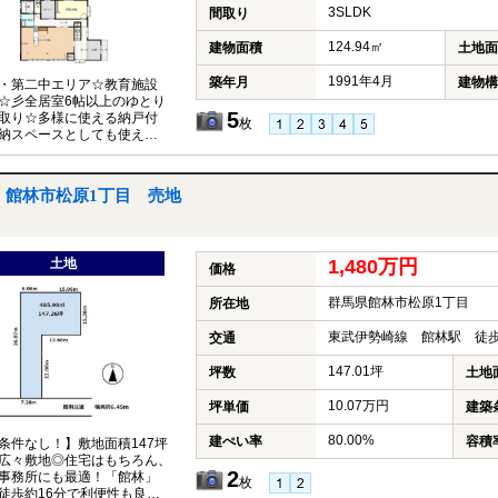
3SLDK
間取り
124.94㎡
建物面積
土地面
1991年4月
築年月
建物構
・第二中エリア☆教育施設
☆彡全居室6帖以上のゆとり
5
取り☆多様に使える納戸付
枚
納スペースとしても使える
部屋がすっきりと片付きま
館林市松原1丁目 売地
土地
1,480万円
価格
群馬県館林市松原1丁目
所在地
東武伊勢崎線 館林駅 徒歩
交通
147.01坪
坪数
土地
10.07万円
坪単価
建築
80.00%
建ぺい率
容積
条件なし！】敷地面積147坪
広々敷地◎住宅はもちろん、
2
事務所にも最適！「館林」
枚
徒歩約16分で利便性も良い