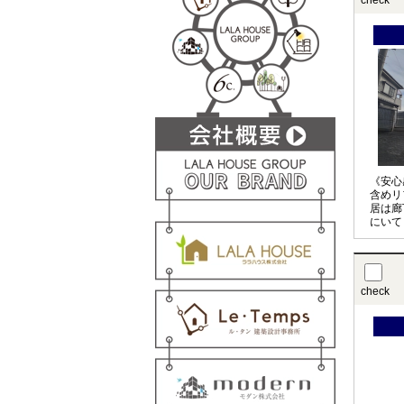
check
《安心
含めリ
居は廊
にいて
られる
をする
☆彡
check