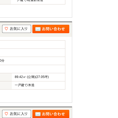
一戸建て/軽量鉄骨造
0分
89.42㎡ (公簿)(27.05坪)
一戸建て/木造