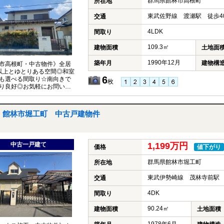
群馬県館林市高根町
所在地
東武佐野線 渡瀬駅 徒歩4
交通
4LDK
間取り
109.3㎡
建物面積
土地面
1990年12月
築年月
建物構
市高根町・中古物件》全居
以上とゆとりある空間◎和室
6
も選べる間取り☆南向きで
枚
り良好◎お気軽にお問い合わ
さい♪
館林市堀工町 中古戸建物件
中古一戸建て
1,199万円
価格
値下がり
群馬県館林市堀工町
所在地
東武伊勢崎線 茂林寺前駅 
交通
4DK
間取り
90.24㎡
建物面積
土地面積