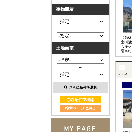
建物面積
～
《館林
室6帖
も洋室
土地面積
陽当た
せくだ
～
check
さらに条件を選択
検索ページに戻る