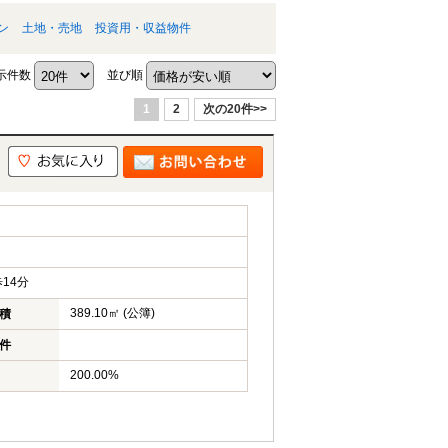
ン
土地・売地
投資用・収益物件
示件数
並び順
1
2
次の20件>>
14分
389.10㎡ (公簿)
積
件
200.00%