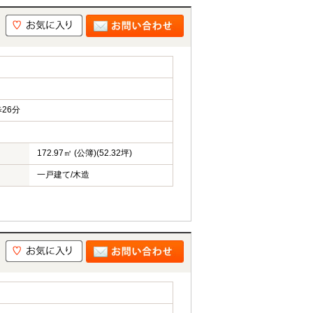
26分
172.97㎡ (公簿)(52.32坪)
一戸建て/木造