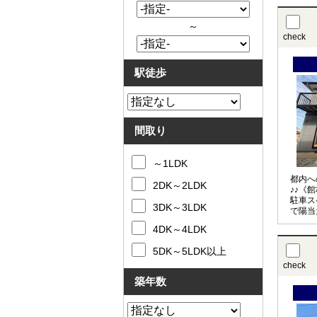
ホーム
内！お
い♪
～
check
駅徒歩
間取り
～1LDK
都内へ
2DK～2LDK
♪♪《
駐車ス
3DK～3LDK
で陽当
済み（
4DK～4LDK
トイレ
月）
5DK～5LDK以上
check
築年数