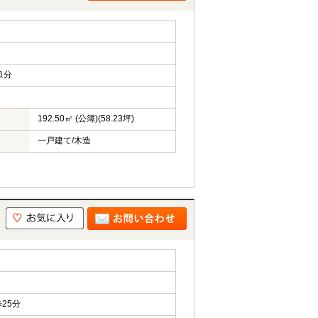
1分
192.50㎡ (公簿)(58.23坪)
一戸建て/木造
25分