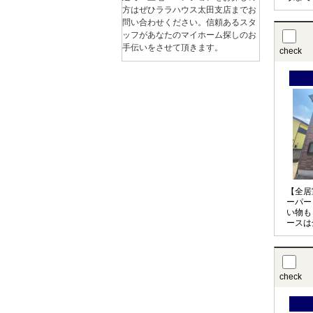
ですね
方はぜひララハウス太田支店までお
さい♪
問い合わせください。信頼あるスタ
ッフがあなたのマイホーム探しのお
手伝いをさせて頂きます。
check
【全居
ーパー
い物も
ースは
ポイン
っとし
check