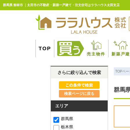
群馬県 館林市 ｜太田市の不動産・新築一戸建て・注文住宅はララハウス太田支店
TOP
売主物件
新築戸建
TOPペー
さらに絞り込んで検索
群馬県
検索ページに戻る
エリア
群馬県
栃木県