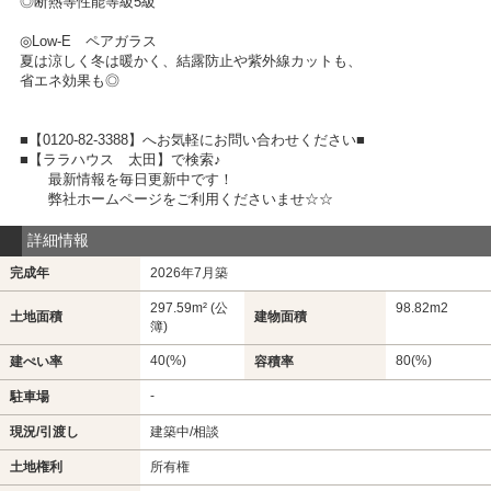
◎断熱等性能等級5級
◎Low-E ペアガラス
夏は涼しく冬は暖かく、結露防止や紫外線カットも、
省エネ効果も◎
■【0120-82-3388】へお気軽にお問い合わせください■
■【ララハウス 太田】で検索♪
最新情報を毎日更新中です！
弊社ホームページをご利用くださいませ☆☆
詳細情報
完成年
2026年7月築
297.59m² (公
98.82m
2
土地面積
建物面積
簿)
40(%)
80(%)
建ぺい率
容積率
-
駐車場
現況/引渡し
建築中/相談
土地権利
所有権