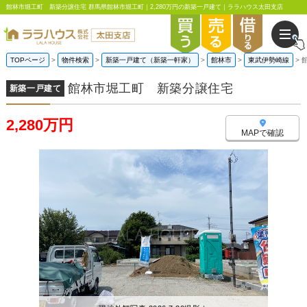
館林市堀工町 新築分譲住宅 群馬県館林市堀工町｜2,280万円の新築一戸建て｜ララハウス太田支店
TOPページ
物件検索
新築一戸建て（新築一軒家）
館林市
東武伊勢崎線
館林市堀工町 新築分譲住宅
新築一戸建て
2,280万円
MAPで確認