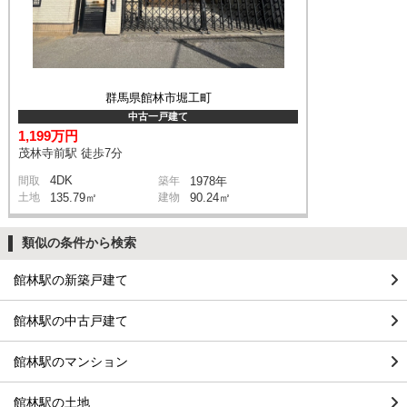
群馬県館林市堀工町
中古一戸建て
1,199万円
茂林寺前駅 徒歩7分
4DK
間取
築年
1978年
土地
135.79㎡
建物
90.24㎡
類似の条件から検索
館林駅の新築戸建て
館林駅の中古戸建て
館林駅のマンション
館林駅の土地