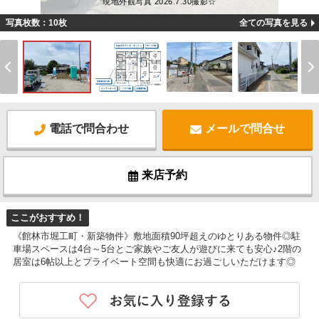
現地外観写真 2026.7.30撮影☆
写真枚数：10枚
全ての写真を見る
電話で問合わせ
メールで問合せ
来店予約
ここがおすすめ！
《館林市堀工町・新築物件》敷地面積90坪超えのゆとりある物件◎駐
車場スペースは4台～5台とご家族やご友人が遊びに来ても安心♪2階の
居室は6帖以上とプライベート空間も快適にお過ごしいただけます◎