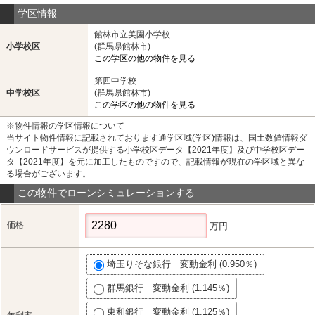
学区情報
館林市立美園小学校
小学校区
(群馬県館林市)
この学区の他の物件を見る
第四中学校
中学校区
(群馬県館林市)
この学区の他の物件を見る
※物件情報の学区情報について
当サイト物件情報に記載されております通学区域(学区)情報は、国土数値情報ダ
ウンロードサービスが提供する小学校区データ【2021年度】及び中学校区デー
タ【2021年度】を元に加工したものですので、記載情報が現在の学区域と異な
る場合がございます。
この物件でローンシミュレーションする
価格
万円
埼玉りそな銀行 変動金利 (0.950％)
群馬銀行 変動金利 (1.145％)
東和銀行 変動金利 (1.125％)