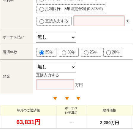
年利率
足利銀行 3年固定金利 (0.825％)
直接入力する
％
ボーナス払い
返済年数
35年
30年
25年
20年
直接入力する
頭金
万円
ボーナス
毎月のご返済額
物件価格
(×年2回)
63,831円
－
2,280万円