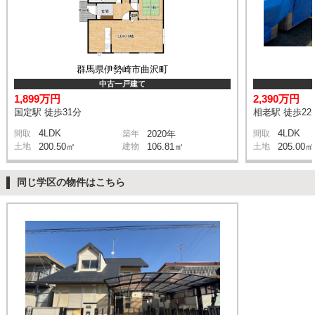
群馬県伊勢崎市曲沢町
中古一戸建て
1,899万円
2,390万円
国定駅 徒歩31分
相老駅 徒歩22
4LDK
4LDK
間取
築年
2020年
間取
土地
200.50㎡
建物
106.81㎡
土地
205.00㎡
同じ学区の物件はこちら