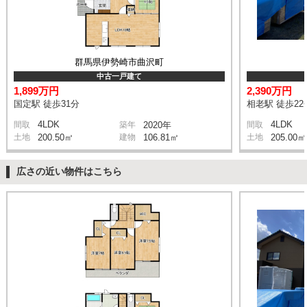
群馬県伊勢崎市曲沢町
中古一戸建て
1,899万円
2,390万円
国定駅 徒歩31分
相老駅 徒歩22
4LDK
4LDK
間取
築年
2020年
間取
土地
200.50㎡
建物
106.81㎡
土地
205.00㎡
広さの近い物件はこちら