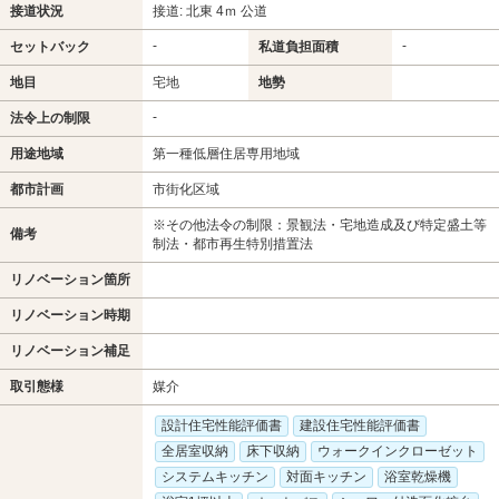
接道状況
接道: 北東 4ｍ 公道
-
-
セットバック
私道負担面積
地目
宅地
地勢
-
法令上の制限
用途地域
第一種低層住居専用地域
都市計画
市街化区域
※その他法令の制限：景観法・宅地造成及び特定盛土等
備考
制法・都市再生特別措置法
リノベーション箇所
リノベーション時期
リノベーション補足
取引態様
媒介
設計住宅性能評価書
建設住宅性能評価書
全居室収納
床下収納
ウォークインクローゼット
システムキッチン
対面キッチン
浴室乾燥機