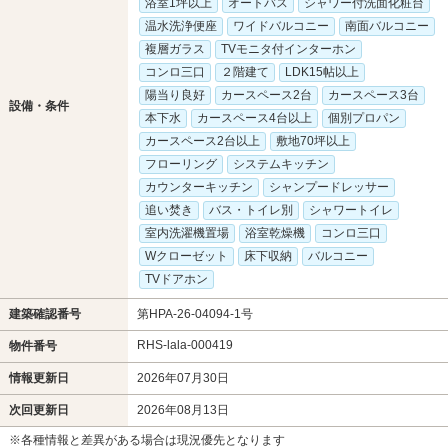
浴室1坪以上
オートバス
シャワー付洗面化粧台
温水洗浄便座
ワイドバルコニー
南面バルコニー
複層ガラス
TVモニタ付インターホン
コンロ三口
２階建て
LDK15帖以上
陽当り良好
カースペース2台
カースペース3台
設備・条件
本下水
カースペース4台以上
個別プロパン
カースペース2台以上
敷地70坪以上
フローリング
システムキッチン
カウンターキッチン
シャンプードレッサー
追い焚き
バス・トイレ別
シャワートイレ
室内洗濯機置場
浴室乾燥機
コンロ三口
Wクローゼット
床下収納
バルコニー
TVドアホン
建築確認番号
第HPA-26-04094-1号
RHS-lala-000419
物件番号
情報更新日
2026年07月30日
次回更新日
2026年08月13日
※各種情報と差異がある場合は現況優先となります