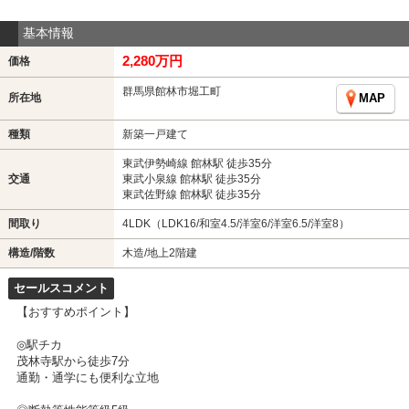
基本情報
2,280万円
価格
群馬県館林市堀工町
所在地
MAP
種類
新築一戸建て
東武伊勢崎線 館林駅 徒歩35分
交通
東武小泉線 館林駅 徒歩35分
東武佐野線 館林駅 徒歩35分
間取り
4LDK（LDK16/和室4.5/洋室6/洋室6.5/洋室8）
構造/階数
木造/地上2階建
セールスコメント
【おすすめポイント】
◎駅チカ
茂林寺駅から徒歩7分
通勤・通学にも便利な立地