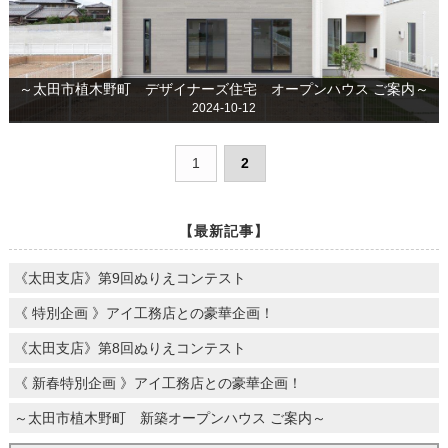
～太田市植木野町 デザイナーズ住宅 オープンハウス ご案内～
2024-10-12
1
2
【最新記事】
《太田支店》第9回ぬりえコンテスト
《 特別企画 》アイ工務店との豪華企画！
《太田支店》第8回ぬりえコンテスト
《 新春特別企画 》アイ工務店との豪華企画！
～太田市植木野町 新築オープンハウス ご案内～