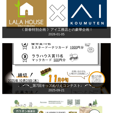
《 新春特別企画 》アイ工務店との豪華企画！
2026-01-05
♩.•*¨*•.¸¸第7回キッズぬりえコンテスト♩.•*¨*•.¸¸
2025-09-21