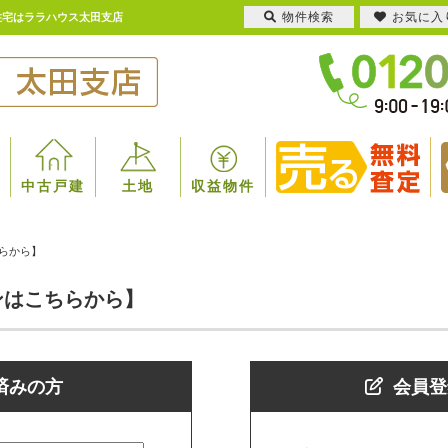
物件検索
お気に入
住宅はララハウス太田支店
中古戸建
土地
収益物件
らから】
ンはこちらから】
済みの方
会員登