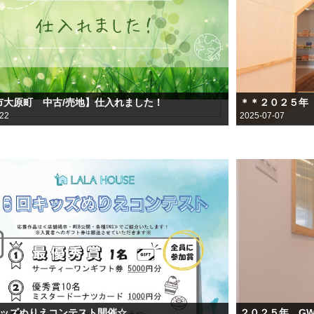
市大原町 中古/売地】仕入れました！
＊＊２０２５年
-22
2025-07-07
キッズぬりえコンテスト開催☆
２０２５年 G