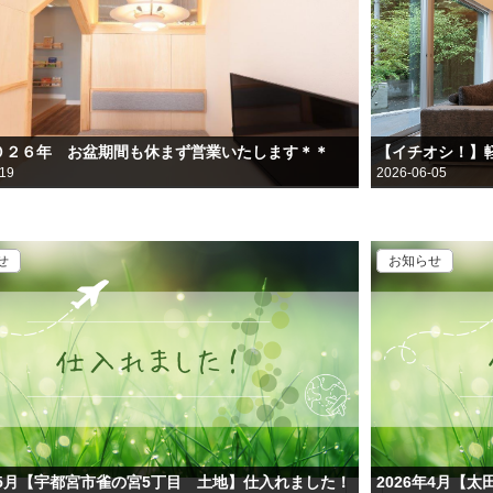
０２６年 お盆期間も休まず営業いたします＊＊
【イチオシ！】
-19
2026-06-05
せ
お知らせ
6年5月【宇都宮市雀の宮5丁目 土地】仕入れました！
2026年4月【