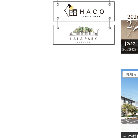
2026-02
お知ら
－ 本社