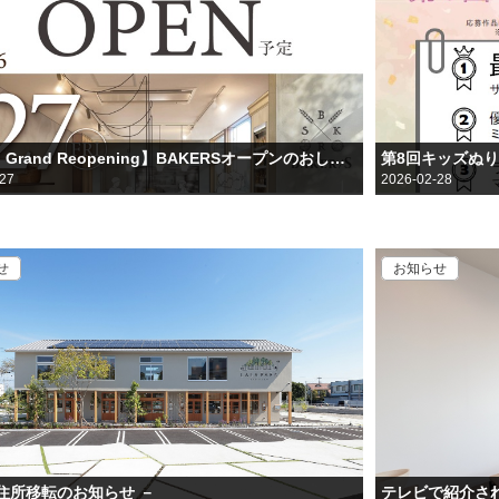
【2/27 Grand Reopening】BAKERSオープンのおしらせ～群馬県高崎市末広町LALAPARK～
第8回キッズぬ
-27
2026-02-28
せ
お知らせ
住所移転のお知らせ －
テレビで紹介さ