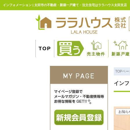
インフォメーション | 太田市の不動産・新築一戸建て・注文住宅はララハウス太田支店
TOP
売主物件
新築戸建
TOPペー
インフ
お知ら