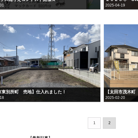
-01
2025-04-19
市東別所町 売地】仕入れました！
【太田市茂木町
-18
2025-02-20
1
2
【最新記事】