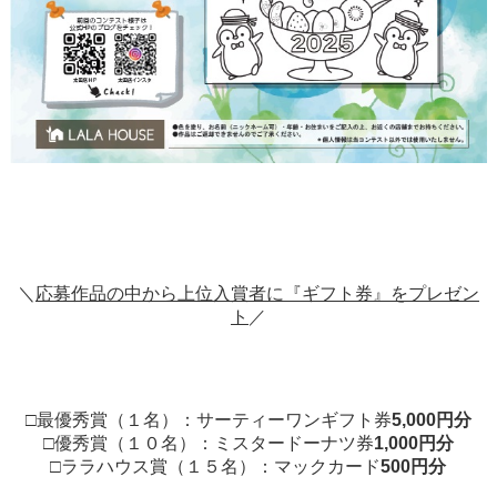
＼
応募作品の中から上位入賞者に『ギフト券』をプレゼン
ト
／
□最優秀賞（１名）：サーティーワンギフト券
5,000円分
□優秀賞（１０名）：ミスタードーナツ券
1,000円分
□ララハウス賞（１５名）：マックカード
500円分