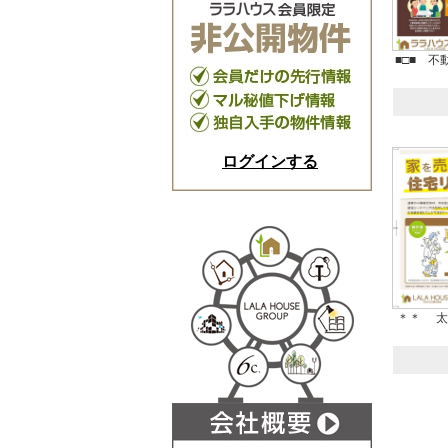
■□■ 
ログインする
＊＊ 太田