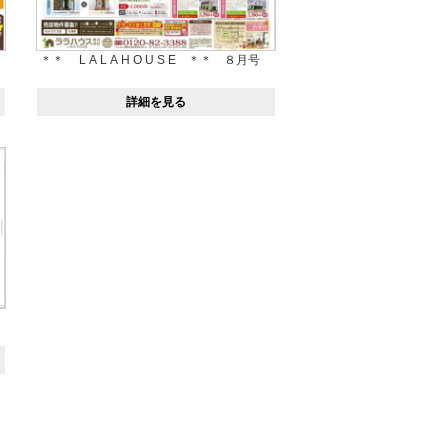
＊＊ L A L A H O U S E ＊＊ ８月号
詳細を見る