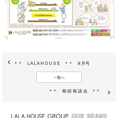
＊＊ L A L A H O U S E ＊＊ ８月号
一覧へ
＊＊ 相 続 相 談 会 ＊＊