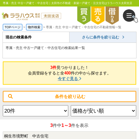
専属・売主 中古一戸建て・中古住宅｜太田市の不動産・新築一戸建て・注文住宅はララハウス太田支店
TOPページ
物件検索
専属・売主 中古一戸建て・中古住宅の不動産情報一覧
現在の検索条件
さらに条件を絞り込む
専属・売主 中古一戸建て・中古住宅の検索結果一覧
3件
見つかりました！
会員登録をすると全
400
件の中から探せます。
今すぐ見る
条件を絞り込む
3
1～3
件中
件を表示
桐生市境野町 中古住宅