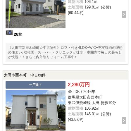
建物面積
106.1㎡
土地面積
199.81㎡ (公簿)
(60.44坪)
28
枚
《太田市新田木崎町☆中古物件》ロフト付き4LDK+WIC+充実収納の理想
の住まい♪幼稚園・スーパー・クリニックが徒歩・車圏内で毎日の暮らし
が快適！！さらに内外装リフォーム工事中♪
太田市西本町 中古物件
2,280万円
一戸建て
4SLDK / 2016年
群馬県太田市西本町
東武伊勢崎線 太田 徒歩19分
建物面積
106.92㎡
土地面積
145.01㎡ (公簿)
(43.87坪)