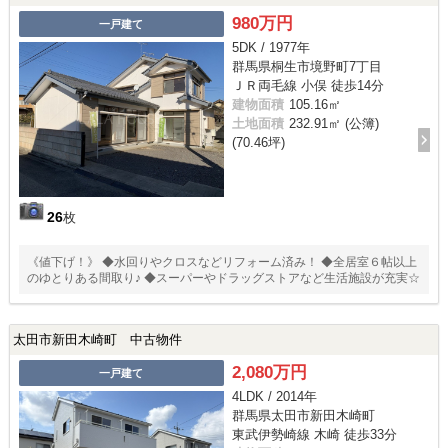
980万円
一戸建て
5DK / 1977年
群馬県桐生市境野町7丁目
ＪＲ両毛線 小俣 徒歩14分
建物面積
105.16㎡
土地面積
232.91㎡ (公簿)
(70.46坪)
26
枚
《値下げ！》 ◆水回りやクロスなどリフォーム済み！ ◆全居室６帖以上
のゆとりある間取り♪ ◆スーパーやドラッグストアなど生活施設が充実☆
太田市新田木崎町 中古物件
2,080万円
一戸建て
4LDK / 2014年
群馬県太田市新田木崎町
東武伊勢崎線 木崎 徒歩33分