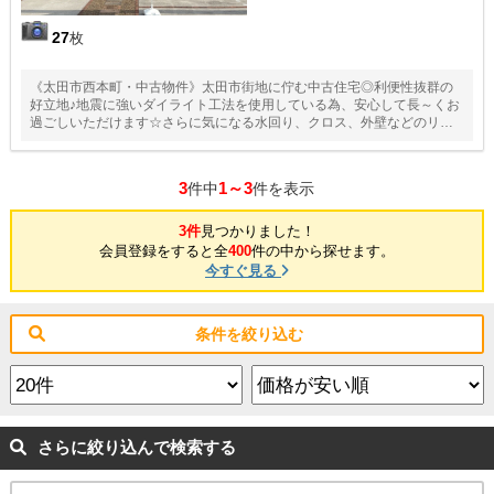
27
枚
《太田市西本町・中古物件》太田市街地に佇む中古住宅◎利便性抜群の
好立地♪地震に強いダイライト工法を使用している為、安心して長～くお
過ごしいただけます☆さらに気になる水回り、クロス、外壁などのリフ
ォーム中！
3
1～3
件中
件を表示
3件
見つかりました！
会員登録をすると全
400
件の中から探せます。
今すぐ見る
条件を絞り込む
さらに絞り込んで検索する