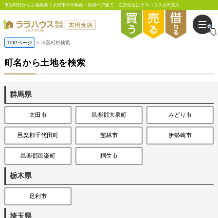
市区町村から土地検索｜太田市の不動産・新築一戸建て・注文住宅はララハウス太田支店
TOPページ
市区町村検索
町名から土地を検索
群馬県
太田市
邑楽郡大泉町
みどり市
邑楽郡千代田町
館林市
伊勢崎市
邑楽郡邑楽町
桐生市
栃木県
足利市
埼玉県