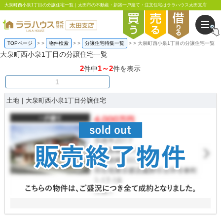
大泉町西小泉1丁目の分譲住宅一覧｜太田市の不動産・新築一戸建て・注文住宅はララハウス太田支店
TOPページ
>
物件検索
>
分譲住宅特集一覧
>
大泉町西小泉1丁目の分譲住宅一覧
大泉町西小泉1丁目の分譲住宅一覧
2
1～2
件中
件を表示
1
土地｜大泉町西小泉1丁目分譲住宅