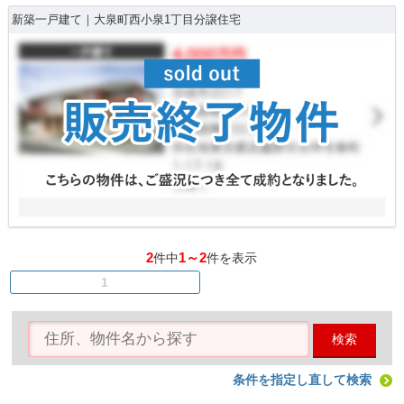
新築一戸建て｜大泉町西小泉1丁目分譲住宅
2
1～2
件中
件を表示
1
検索
条件を指定し直して検索