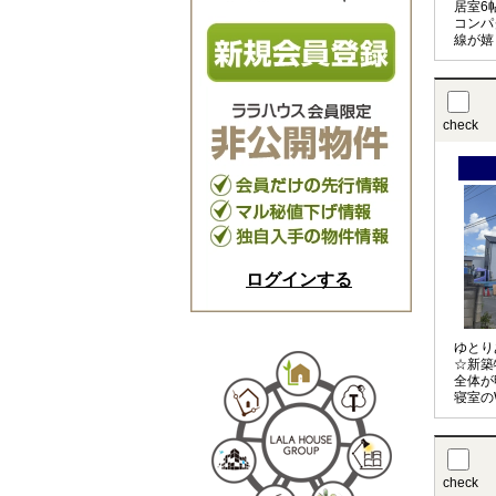
居室6
コンパ
線が嬉
やコン
設も近
check
ログインする
ゆとり
☆新築
全体が
寝室の
リース
回りは
check