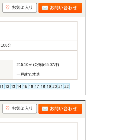
108分
215.10㎡ (公簿)(65.07坪)
一戸建て/木造