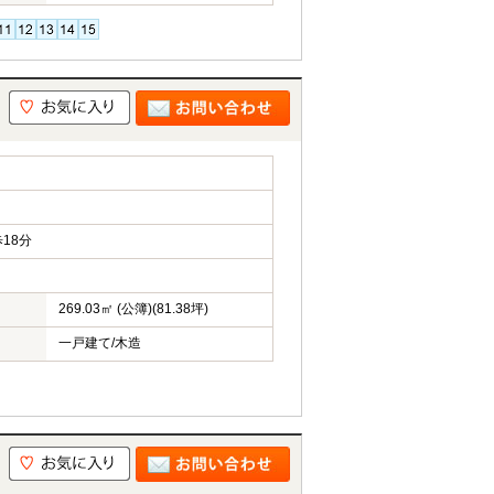
18分
269.03㎡ (公簿)(81.38坪)
一戸建て/木造