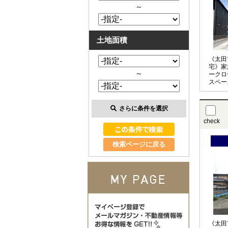
～
土地面積
《太田
宅》家
～
ークロ
スペー
ット多
間取り
さらに条件を選択
check
検索ページに戻る
《太田