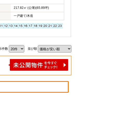
217.82㎡ (公簿)(65.89坪)
一戸建て/木造
示件数
並び順