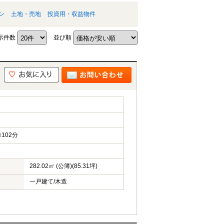
ン
土地・売地
投資用・収益物件
示件数
並び順
102分
282.02㎡ (公簿)(85.31坪)
一戸建て/木造