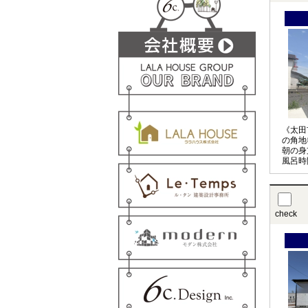
《太田
の角地
朝の身
風呂時
ね♪2
収納上
check