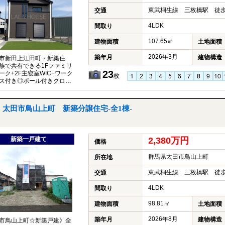
東武桐生線 三枚橋駅 徒歩
交通
4LDK
間取り
107.65㎡
建物面積
土地面積
2026年3月
築年月
建物構造
市新田上江田町・新築住
族で共有できる1Fファミリ
23
ーク+2F主寝室WIC+ワーク
枚
ス付き◎ポール付きクローゼ
めなので収納が楽しくなる
です☆彡
太田市鳥山上町 新築分譲住宅-全1棟-
新築一戸建て
2,380万円
価格
群馬県太田市鳥山上町
所在地
東武桐生線 三枚橋駅 徒歩
交通
4LDK
間取り
98.81㎡
建物面積
土地面積
2026年8月
築年月
建物構造
市鳥山上町☆新築戸建》全