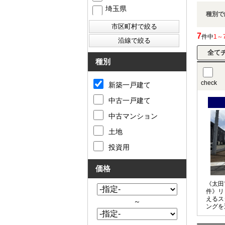
埼玉県
種別で
7
件中
1～
種別
check
新築一戸建て
中古一戸建て
中古マンション
土地
投資用
価格
《太田
件》リ
えるス
～
ングを
える間
センサ