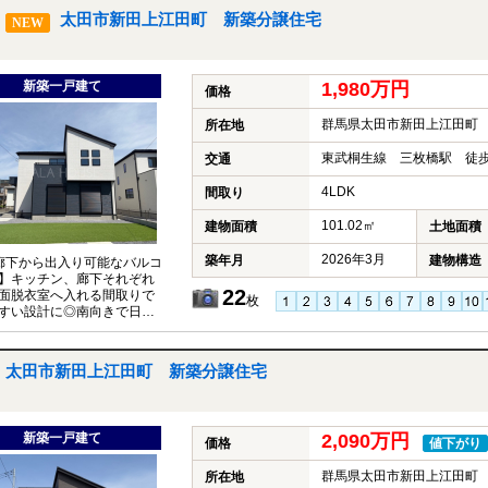
ています◎
太田市新田上江田町 新築分譲住宅
NEW
新築一戸建て
1,980万円
価格
群馬県太田市新田上江田町
所在地
東武桐生線 三枚橋駅 徒歩
交通
4LDK
間取り
101.02㎡
建物面積
土地面積
2026年3月
築年月
建物構造
廊下から出入り可能なバルコ
】キッチン、廊下それぞれ
22
面脱衣室へ入れる間取りで
枚
すい設計に◎南向きで日当た
♪駐車スペースは並列3台駐
！国道17号線へのアクセス
嬉しいポイント♪
太田市新田上江田町 新築分譲住宅
新築一戸建て
2,090万円
価格
値下がり
群馬県太田市新田上江田町
所在地