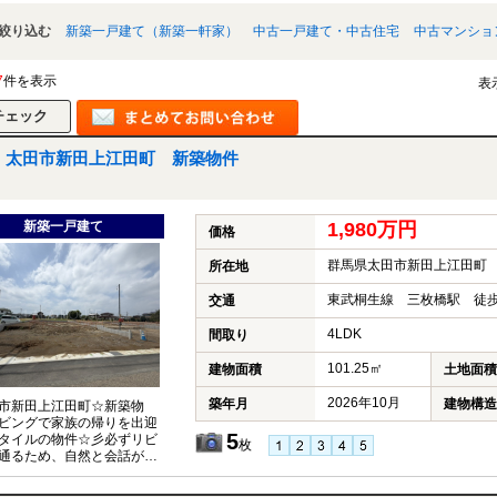
絞り込む
新築一戸建て（新築一軒家）
中古一戸建て・中古住宅
中古マンショ
7
件を表示
表
太田市新田上江田町 新築物件
新築一戸建て
1,980万円
価格
群馬県太田市新田上江田町
所在地
東武桐生線 三枚橋駅 徒歩
交通
4LDK
間取り
101.25㎡
建物面積
土地面積
2026年10月
築年月
建物構造
市新田上江田町☆新築物
ビングで家族の帰りを出迎
5
タイルの物件☆彡必ずリビ
枚
通るため、自然と会話が増
取りです♪防犯カメラや人感
ー付き玄関で家族の安全も