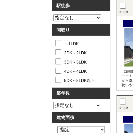
考慮し
駅徒歩
check
間取り
～1LDK
2DK～2LDK
3DK～3LDK
4DK～4LDK
【2階
ニー！
5DK～5LDK以上
から洗
使いや
り良好
築年数
車可能
良好も
check
建物面積