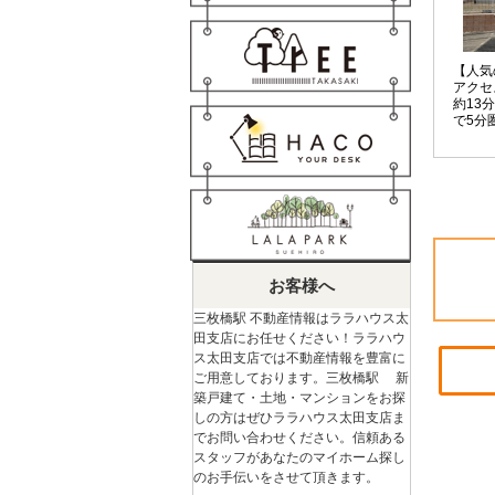
【人気
アクセ
約13
で5分
とした
長期優
お客様へ
三枚橋駅 不動産情報はララハウス太
田支店にお任せください！ララハウ
ス太田支店では不動産情報を豊富に
ご用意しております。三枚橋駅 新
築戸建て・土地・マンションをお探
しの方はぜひララハウス太田支店ま
でお問い合わせください。信頼ある
スタッフがあなたのマイホーム探し
のお手伝いをさせて頂きます。