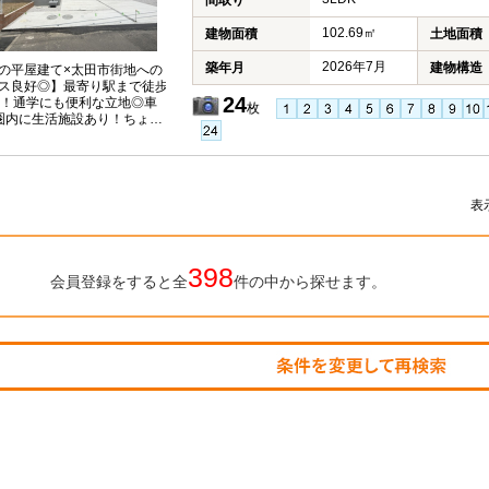
間取り
102.69㎡
建物面積
土地面積
2026年7月
築年月
建物構造
の平屋建て×太田市街地への
ス良好◎】最寄り駅まで徒歩
24
分！通学にも便利な立地◎車
枚
圏内に生活施設あり！ちょっ
お買い物も近くで揃います◎
良住宅認定物件！
表
398
会員登録をすると全
件の中から探せます。