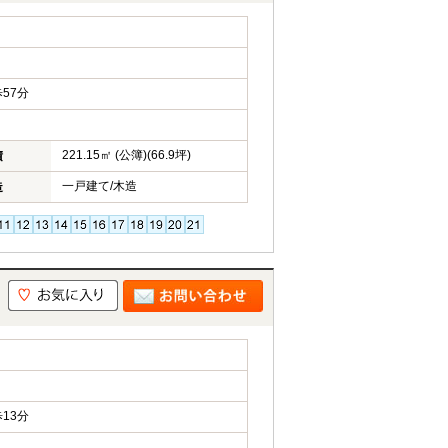
57分
221.15㎡ (公簿)(66.9坪)
積
一戸建て/木造
造
13分