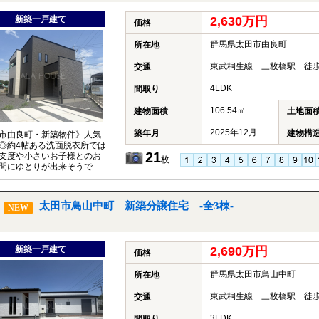
新築一戸建て
2,630万円
価格
群馬県太田市由良町
所在地
東武桐生線 三枚橋駅 徒歩
交通
4LDK
間取り
106.54㎡
建物面積
土地面
2025年12月
築年月
建物構
市由良町・新築物件》人気
◎約4帖ある洗面脱衣所では
21
支度や小さいお子様とのお
枚
間にゆとりが出来そうです
階全室、WICの収納となり、
手な家族になれそうです☆
太田市鳥山中町 新築分譲住宅 -全3棟-
NEW
新築一戸建て
2,690万円
価格
群馬県太田市鳥山中町
所在地
東武桐生線 三枚橋駅 徒歩
交通
3LDK