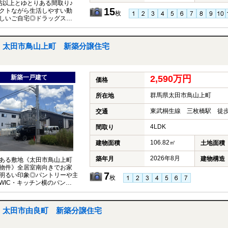
帖以上とゆとりある間取り♪
15
クトながら生活しやすい動
枚
しいご自宅◎ドラッグストア
ビニ、コインランドリー施
く生活しやすい環境！
太田市鳥山上町 新築分譲住宅
新築一戸建て
2,590万円
価格
群馬県太田市鳥山上町
所在地
東武桐生線 三枚橋駅 徒歩
交通
4LDK
間取り
106.82㎡
建物面積
土地面積
2026年8月
築年月
建物構造
ある敷地《太田市鳥山上町
物件》全居室南向きでお家
7
明るい印象◎パントリーや主
枚
WIC・キッチン横のパント
ペースなどの収納も充実♪水
家事ラク動線を考慮◎
太田市由良町 新築分譲住宅