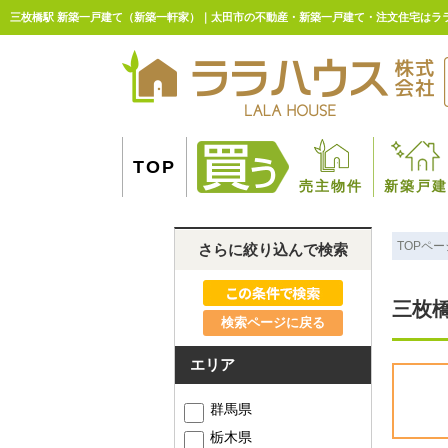
三枚橋駅 新築一戸建て（新築一軒家）｜太田市の不動産・新築一戸建て・注文住宅はラ
TOP
売主物件
新築戸建
TOPペー
さらに絞り込んで検索
三枚
検索ページに戻る
エリア
群馬県
栃木県