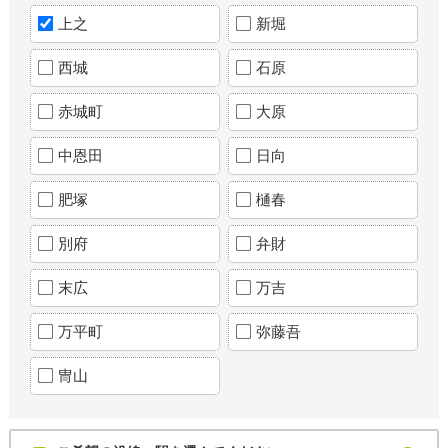
上之
新堀
西城
石原
赤城町
大原
中恩田
日向
肥塚
樋春
別府
弁財
末広
万吉
万平町
弥藤吾
冑山