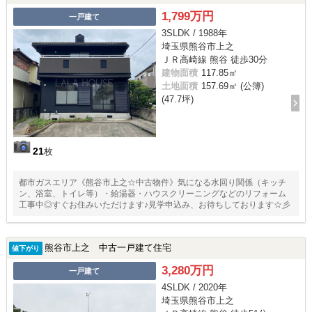
1,799万円
一戸建て
3SLDK / 1988年
埼玉県熊谷市上之
ＪＲ高崎線 熊谷 徒歩30分
建物面積
117.85㎡
土地面積
157.69㎡ (公簿)
(47.7坪)
21
枚
都市ガスエリア《熊谷市上之☆中古物件》気になる水回り関係（キッチ
ン、浴室、トイレ等）・給湯器・ハウスクリーニングなどのリフォーム
工事中◎すぐお住みいただけます♪見学申込み、お待ちしております☆彡
熊谷市上之 中古一戸建て住宅
値下がり
3,280万円
一戸建て
4SLDK / 2020年
埼玉県熊谷市上之