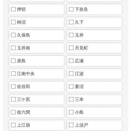
押切
下奈良
柿沼
久下
久保島
玉井
玉井南
月見町
原島
広瀬
江南中央
江波
佐谷田
妻沼
三ケ尻
三本
拾六間
小島
上江袋
上須戸