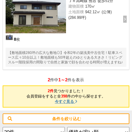
ＪＲ高崎線 熊谷 徒歩51分
建物面積
170㎡
土地面積
942.12㎡ (公簿)
(284.99坪)
8
枚
【敷地面積280坪の広大な敷地◎】令和2年の築浅美中古住宅！駐車スペ
ース広々10台以上！敷地面積も50坪超えのゆとりある大きさ！リビング
スルー階段採用の間取りで自然と家族で顔を合わせる時間が増えますね♪
2
1～2
件中
件を表示
2件
見つかりました！
会員登録をすると全
398
件の中から探せます。
今すぐ見る
条件を絞り込む