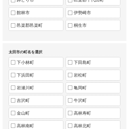
館林市
伊勢崎市
邑楽郡邑楽町
桐生市
太田市の町名を選択
下小林町
下田島町
下浜田町
岩松町
岩瀬川町
亀岡町
吉沢町
牛沢町
金山町
高林寿町
高林南町
高林北町