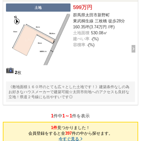
599万円
土地
群馬県太田市新野町
東武桐生線 三枚橋 徒歩28分
160.35坪(3.74万円 /坪)
土地面積
530.08㎡
建ぺい率
-(%)
容積率
-(%)
2
枚
《敷地面積１６０坪のとても広々とした土地です！》建築条件なしの為
お好きなハウスメーカーで建築可能☆太田市街地へのアクセスも良好な
立地！県道２号線にも出やすいです◎
1
1～1
件中
件を表示
1件
見つかりました！
会員登録をすると全
397
件の中から探せます。
今すぐ見る