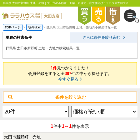
群馬県 太田市新野町 土地・売地｜太田市の不動産・新築一戸建て・注文住宅はララハウス太田支店
TOPページ
物件検索
群馬県 太田市新野町 土地・売地の不動産情報一覧
現在の検索条件
さらに条件を絞り込む
群馬県 太田市新野町 土地・売地の検索結果一覧
1件
見つかりました！
会員登録をすると全
397
件の中から探せます。
今すぐ見る
条件を絞り込む
1
1～1
件中
件を表示
太田市新野町 売地