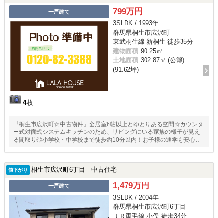
799万円
一戸建て
3SLDK / 1993年
群馬県桐生市広沢町
東武桐生線 新桐生 徒歩35分
建物面積
90.25㎡
土地面積
302.87㎡ (公簿)
(91.62坪)
4
枚
『桐生市広沢町☆中古物件』全居室6帖以上とゆとりある空間☆カウンタ
ー式対面式システムキッチンのため、リビングにいる家族の様子が見え
る間取り◎小学校・中学校まで徒歩約10分以内！お子様の通学も安心な
立地です♪
桐生市広沢町6丁目 中古住宅
値下がり
1,479万円
一戸建て
3SLDK / 2004年
群馬県桐生市広沢町6丁目
ＪＲ両毛線 小俣 徒歩34分