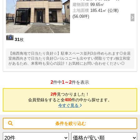
建物面積
99.65㎡
土地面積
185.41㎡ (公簿)
(56.09坪)
31
枚
【南西角地で日当たり良好☆】駐車スペース並列3台停められます◎全居
室南西向きで日当たり良好◎バルコニーも出やすい間取りです♪独立和室
があるため、来客時も安心の設計！お気軽にお問い合わせください◎
2
1～2
件中
件を表示
2件
見つかりました！
会員登録をすると全
400
件の中から探せます。
今すぐ見る
条件を絞り込む