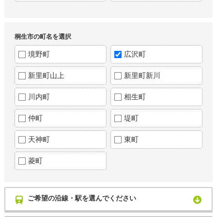
桐生市の町名を選択
境野町
広沢町
新里町山上
新里町新川
川内町
相生町
仲町
堤町
天神町
東町
菱町
ご希望の沿線・駅を選んでください