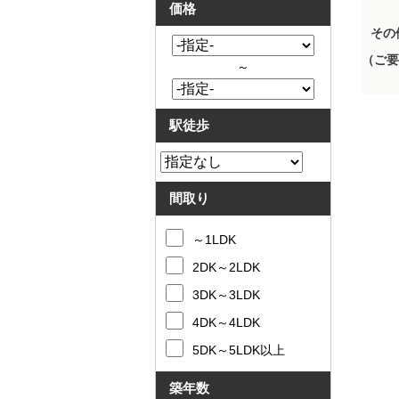
価格
その
（ご要
～
駅徒歩
間取り
～1LDK
2DK～2LDK
3DK～3LDK
4DK～4LDK
5DK～5LDK以上
築年数