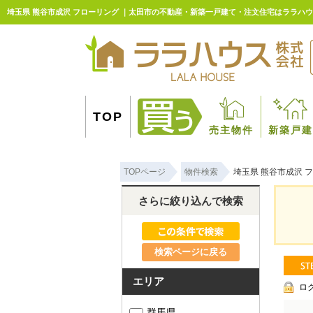
埼玉県 熊谷市成沢 フローリング ｜太田市の不動産・新築一戸建て・注文住宅はララハ
TOP
売主物件
新築戸建
TOPページ
物件検索
埼玉県 熊谷市成沢 
さらに絞り込んで検索
検索ページに戻る
エリア
ロ
群馬県