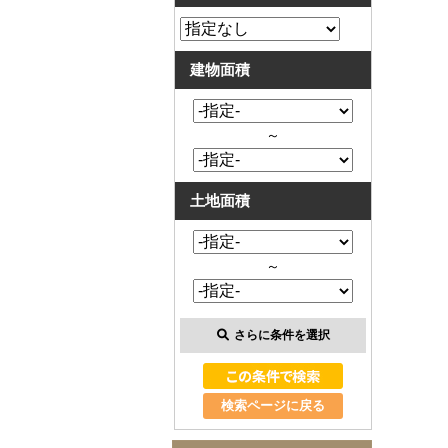
建物面積
～
土地面積
～
さらに条件を選択
検索ページに戻る