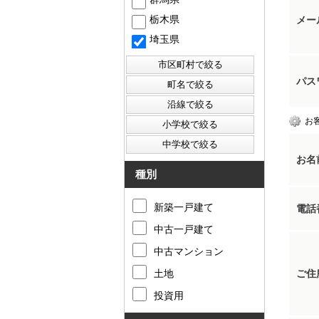
栃木県
メー
埼玉県
パス
お
お名
種別
新築一戸建て
電話
中古一戸建て
中古マンション
土地
ご住
投資用