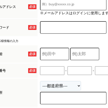
ルアドレス
必須
※メールアドレスはログインに使用しま
ワード
必須
客様情報の入力
前
必須
-
-
番号
必須
所