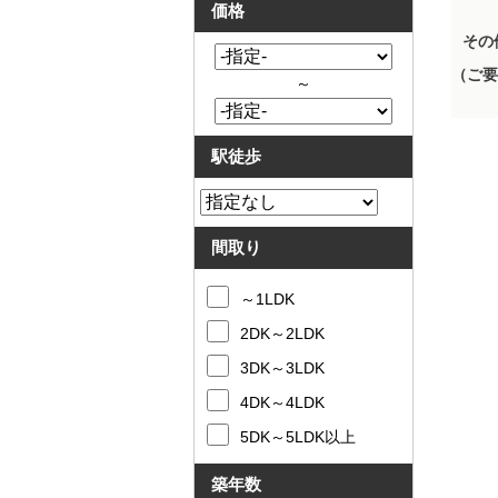
価格
その
（ご要
～
駅徒歩
間取り
～1LDK
2DK～2LDK
3DK～3LDK
4DK～4LDK
5DK～5LDK以上
築年数