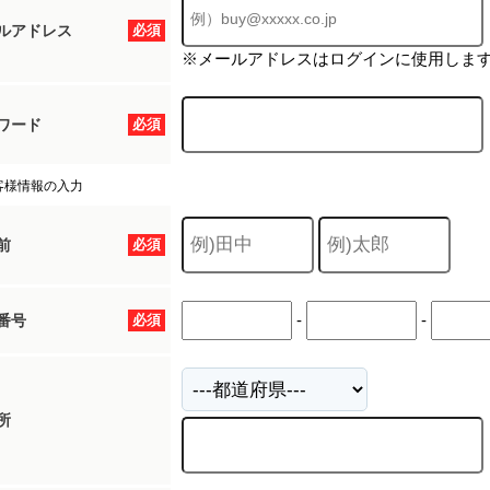
ルアドレス
必須
※メールアドレスはログインに使用しま
ワード
必須
客様情報の入力
前
必須
-
-
番号
必須
所