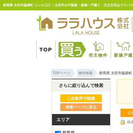
群馬県 太田市脇屋町 コンロ三口 ｜太田市の不動産・新築一戸建て・注文住宅はララハ
TOP
売主物件
新築戸建
TOPページ
物件検索
群馬県 太田市脇屋町
さらに絞り込んで検索
検索ページに戻る
エリア
ロ
群馬県