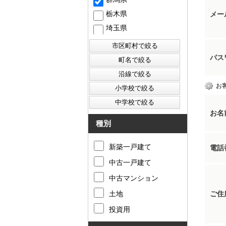
栃木県
メー
埼玉県
パス
お
お名
種別
新築一戸建て
電話
中古一戸建て
中古マンション
土地
ご住
投資用