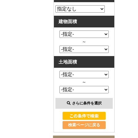
建物面積
～
土地面積
～
さらに条件を選択
検索ページに戻る