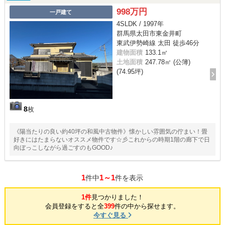
998万円
一戸建て
4SLDK / 1997年
群馬県太田市東金井町
東武伊勢崎線 太田 徒歩46分
建物面積
133.1㎡
土地面積
247.78㎡ (公簿)
(74.95坪)
8
枚
《陽当たりの良い約40坪の和風中古物件》懐かしい雰囲気の佇まい！畳
好きにはたまらないオススメ物件です☆彡これからの時期1階の廊下で日
向ぼっこしながら過ごすのもGOOD♪
1
1～1
件中
件を表示
1件
見つかりました！
会員登録をすると全
399
件の中から探せます。
今すぐ見る