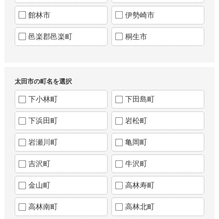
館林市
伊勢崎市
邑楽郡邑楽町
桐生市
太田市の町名を選択
下小林町
下田島町
下浜田町
岩松町
岩瀬川町
亀岡町
吉沢町
牛沢町
金山町
高林寿町
高林南町
高林北町