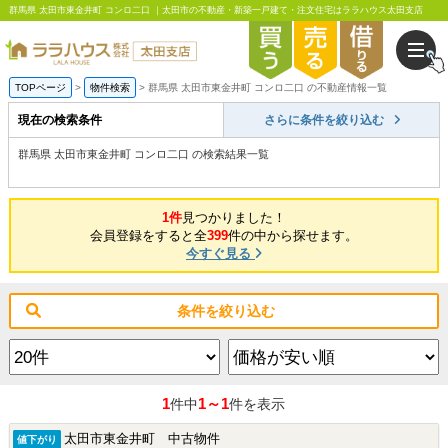
群馬県 太田市東金井町 コンロ二口 ｜太田市の不動産・新築一戸建て・注文住宅はララハウス太田支店
TOPページ
物件検索
群馬県 太田市東金井町 コンロ二口 の不動産情報一覧
現在の検索条件
さらに条件を絞り込む
群馬県 太田市東金井町 コンロ二口 の検索結果一覧
1件
見つかりました！
会員登録をすると全
399
件の中から探せます。
今すぐ見る
条件を絞り込む
1
1～1
件中
件を表示
太田市東金井町 中古物件
値下がり