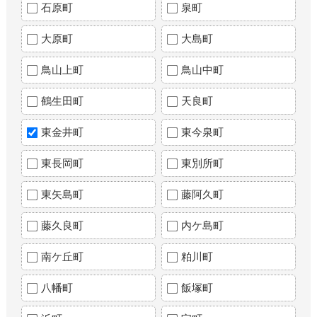
石原町
泉町
大原町
大島町
鳥山上町
鳥山中町
鶴生田町
天良町
東金井町
東今泉町
東長岡町
東別所町
東矢島町
藤阿久町
藤久良町
内ケ島町
南ケ丘町
粕川町
八幡町
飯塚町