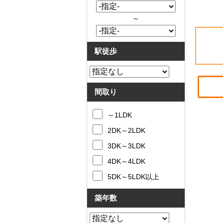
～
駅徒歩
間取り
～1LDK
2DK～2LDK
3DK～3LDK
4DK～4LDK
5DK～5LDK以上
築年数