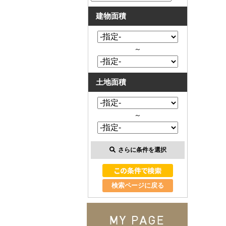
建物面積
～
土地面積
～
さらに条件を選択
検索ページに戻る