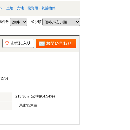
ン
土地・売地
投資用・収益物件
示件数
並び順
27分
213.36㎡ (公簿)(64.54坪)
一戸建て/木造