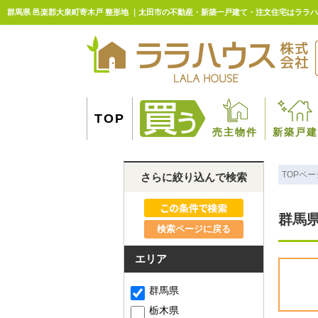
群馬県 邑楽郡大泉町寄木戸 整形地 ｜太田市の不動産・新築一戸建て・注文住宅はララ
TOP
売主物件
新築戸建
TOPペー
さらに絞り込んで検索
群馬県
検索ページに戻る
エリア
群馬県
栃木県