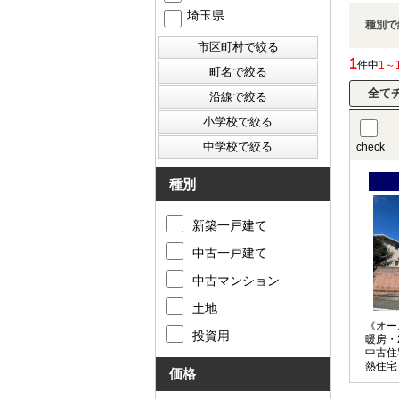
埼玉県
種別で
1
件中
1～
check
種別
新築一戸建て
中古一戸建て
中古マンション
土地
《オー
投資用
暖房・
中古住
熱住宅
価格
らの熱
気を入