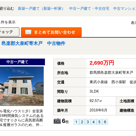
絞り込む
新築一戸建て（新築一軒家）
中古一戸建て・中古住宅
中古マンショ
1
件を表示
表
邑楽郡大泉町寄木戸 中古物件
中古一戸建て
2,690万円
価格
群馬県邑楽郡大泉町寄木戸
所在地
東武小泉線 西小泉駅 徒歩
交通
3LDK
間取り
92.57㎡
建物面積
土地面積
2016年6月
築年月
建物構造
ル電化ハウス☆彡》全室床
24時間換気システムのある
6
宅です☆さらに高気密高断
枚
＆複層ガラスのため、外か
～い日差しや冬の寒～い冷
れない♪