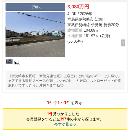
3,080万円
一戸建て
4LDK / 2026年
群馬県伊勢崎市安堀町
東武伊勢崎線 伊勢崎 徒歩20分
建物面積
104.89㎡
土地面積
181.97㎡ (公簿)
(55.05坪)
8
枚
《伊勢崎市安堀町・新築分譲住宅》主寝室には約3帖のWIC、ご夫婦でシ
ャアできる収納スペースが嬉しい♪その他、各居室にもクローゼットの収
納ありですっきりと片付きますね◎
1
1～1
件中
件を表示
1件
見つかりました！
会員登録をすると全
397
件の中から探せます。
今すぐ見る