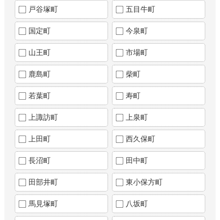
戸谷塚町
五目牛町
国定町
今泉町
山王町
市場町
鹿島町
柴町
若葉町
寿町
上諏訪町
上泉町
上田町
西久保町
長沼町
田中町
田部井町
東小保方町
馬見塚町
八坂町