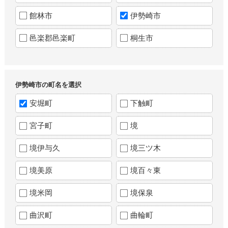
館林市
伊勢崎市
邑楽郡邑楽町
桐生市
伊勢崎市の町名を選択
安堀町
下触町
宮子町
境
境伊与久
境三ツ木
境美原
境百々東
境米岡
境保泉
曲沢町
曲輪町