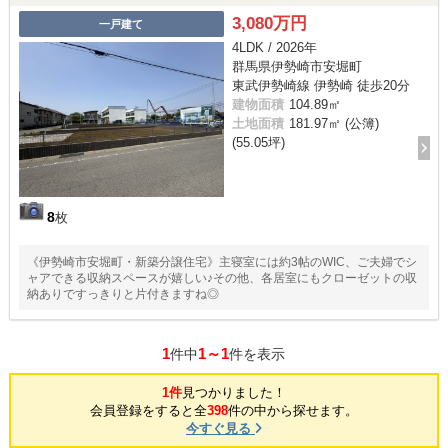
3,080万円
一戸建て
4LDK / 2026年
群馬県伊勢崎市安堀町
東武伊勢崎線 伊勢崎 徒歩20分
建物面積
104.89㎡
土地面積
181.97㎡ (公簿)
(55.05坪)
8
枚
《伊勢崎市安堀町・新築分譲住宅》主寝室には約3帖のWIC、ご夫婦でシ
ャアできる収納スペースが嬉しい♪その他、各居室にもクローゼットの収
納ありですっきりと片付きますね◎
1
1～1
件中
件を表示
1件
見つかりました！
会員登録をすると全
398
件の中から探せます。
今すぐ見る