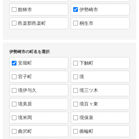
館林市
伊勢崎市
邑楽郡邑楽町
桐生市
伊勢崎市の町名を選択
安堀町
下触町
宮子町
境
境伊与久
境三ツ木
境美原
境百々東
境米岡
境保泉
曲沢町
曲輪町