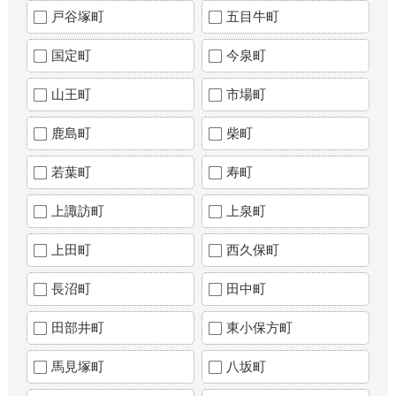
戸谷塚町
五目牛町
国定町
今泉町
山王町
市場町
鹿島町
柴町
若葉町
寿町
上諏訪町
上泉町
上田町
西久保町
長沼町
田中町
田部井町
東小保方町
馬見塚町
八坂町