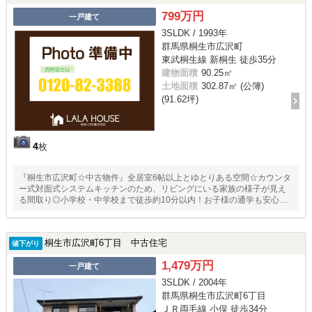
799万円
一戸建て
3SLDK / 1993年
群馬県桐生市広沢町
東武桐生線 新桐生 徒歩35分
建物面積
90.25㎡
土地面積
302.87㎡ (公簿)
(91.62坪)
4
枚
『桐生市広沢町☆中古物件』全居室6帖以上とゆとりある空間☆カウンタ
ー式対面式システムキッチンのため、リビングにいる家族の様子が見え
る間取り◎小学校・中学校まで徒歩約10分以内！お子様の通学も安心な
立地です♪
桐生市広沢町6丁目 中古住宅
値下がり
1,479万円
一戸建て
3SLDK / 2004年
群馬県桐生市広沢町6丁目
ＪＲ両毛線 小俣 徒歩34分