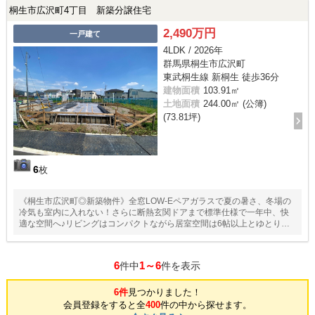
桐生市広沢町4丁目 新築分譲住宅
2,490万円
一戸建て
4LDK / 2026年
群馬県桐生市広沢町
東武桐生線 新桐生 徒歩36分
建物面積
103.91㎡
土地面積
244.00㎡ (公簿)
(73.81坪)
6
枚
《桐生市広沢町◎新築物件》全窓LOW-Eペアガラスで夏の暑さ、冬場の
冷気も室内に入れない！さらに断熱玄関ドアまで標準仕様で一年中、快
適な空間へ♪リビングはコンパクトながら居室空間は6帖以上とゆとりあ
る間取りです◎
6
1～6
件中
件を表示
6件
見つかりました！
会員登録をすると全
400
件の中から探せます。