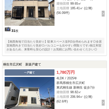
建物面積
99.65㎡
土地面積
185.41㎡ (公簿)
(56.09坪)
31
枚
【南西角地で日当たり良好☆】駐車スペース並列3台停められます◎全居
室南西向きで日当たり良好◎バルコニーも出やすい間取りです♪独立和室
があるため、来客時も安心の設計！お気軽にお問い合わせください◎
桐生市広沢町 新築戸建て
1,780万円
一戸建て
4LDK / 2025年
群馬県桐生市広沢町
東武桐生線 新桐生 徒歩7分
建物面積
98.82㎡
土地面積
206.94㎡ (公簿)
(62.6坪)