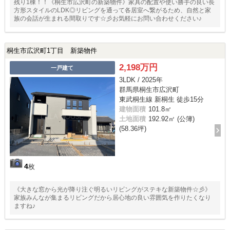
残り1棟！！《桐生市広沢町の新築物件》家具の配置や使い勝手の良い長
方形スタイルのLDK◎リビングを通って各居室へ繋がるため、自然と家
族の会話が生まれる間取りです☆彡お気軽にお問い合わせください♪
桐生市広沢町1丁目 新築物件
2,198万円
一戸建て
3LDK / 2025年
群馬県桐生市広沢町
東武桐生線 新桐生 徒歩15分
建物面積
101.8㎡
土地面積
192.92㎡ (公簿)
(58.36坪)
4
枚
《大きな窓から光が降り注ぐ明るいリビングがステキな新築物件☆彡》
家族みんなが集まるリビングだから居心地の良い雰囲気を作りたくなり
ますね♪