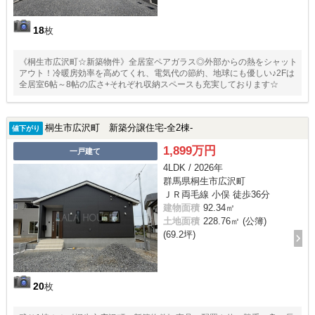
18
枚
《桐生市広沢町☆新築物件》全居室ペアガラス◎外部からの熱をシャット
アウト！冷暖房効率を高めてくれ、電気代の節約、地球にも優しい♪2Fは
全居室6帖～8帖の広さ+それぞれ収納スペースも充実しております☆
桐生市広沢町 新築分譲住宅-全2棟-
値下がり
1,899万円
一戸建て
4LDK / 2026年
群馬県桐生市広沢町
ＪＲ両毛線 小俣 徒歩36分
建物面積
92.34㎡
土地面積
228.76㎡ (公簿)
(69.2坪)
20
枚