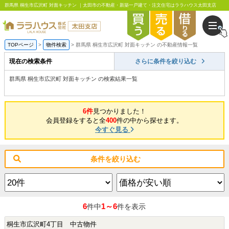
群馬県 桐生市広沢町 対面キッチン ｜太田市の不動産・新築一戸建て・注文住宅はララハウス太田支店
TOPページ
物件検索
群馬県 桐生市広沢町 対面キッチン の不動産情報一覧
現在の検索条件
さらに条件を絞り込む
群馬県 桐生市広沢町 対面キッチン の検索結果一覧
6件
見つかりました！
会員登録をすると全
400
件の中から探せます。
今すぐ見る
条件を絞り込む
6
1～6
件中
件を表示
桐生市広沢町4丁目 中古物件