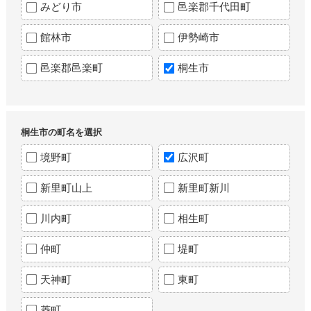
みどり市
邑楽郡千代田町
館林市
伊勢崎市
邑楽郡邑楽町
桐生市
桐生市の町名を選択
境野町
広沢町
新里町山上
新里町新川
川内町
相生町
仲町
堤町
天神町
東町
菱町