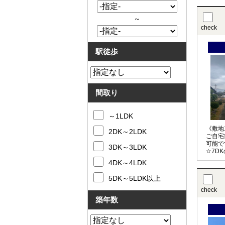
～
check
駅徒歩
間取り
～1LDK
《敷地
2DK～2LDK
ご自宅
可能で
3DK～3LDK
☆7D
魅力的
4DK～4LDK
さい♪
5DK～5LDK以上
check
築年数