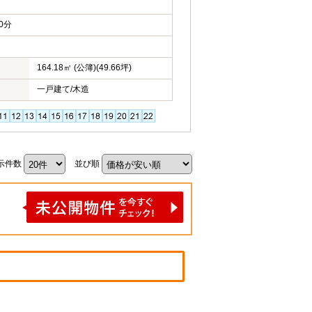
0分
164.18㎡ (公簿)(49.66坪)
一戸建て/木造
示件数
並び順