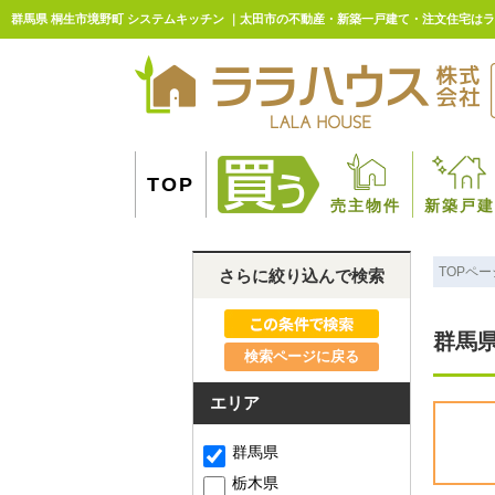
群馬県 桐生市境野町 システムキッチン ｜太田市の不動産・新築一戸建て・注文住宅は
TOP
売主物件
新築戸建
TOPペー
さらに絞り込んで検索
群馬県
検索ページに戻る
エリア
群馬県
栃木県