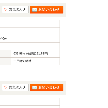
40分
633.98㎡ (公簿)(191.78坪)
一戸建て/木造