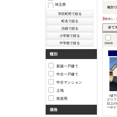
埼玉県
種別で
3
件中
1～
check
種別
新築一戸建て
中古一戸建て
中古マンション
土地
《値下
投資用
どリフ
以上の
ーやド
価格
が充実