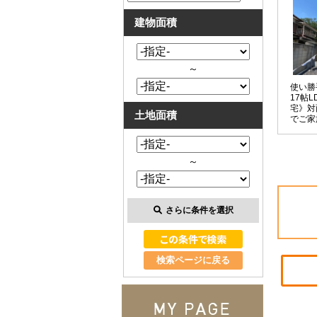
建物面積
～
使い勝
17帖
宅》対
土地面積
でご家
できる
ありス
い☆
～
さらに条件を選択
検索ページに戻る