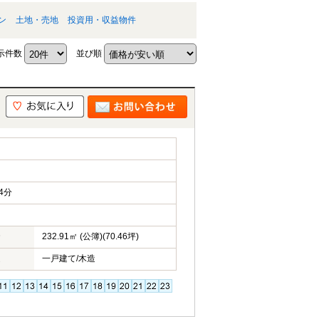
ン
土地・売地
投資用・収益物件
示件数
並び順
4分
232.91㎡ (公簿)(70.46坪)
一戸建て/木造