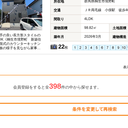
群馬県桐生市境野町
所在地
ＪＲ両毛線 小俣駅 徒歩4
交通
4LDK
間取り
98.82㎡
建物面積
土地面積
手の良い長方形スタイルの
2026年3月
築年月
建物構造
LDK《桐生市境野町 新築住
面式のカウンターキッチン
22
枚
族の様子を見ながら家事が
安心感◎各居室収納やWICも
ッキリ片付く間取りが嬉し
表
398
会員登録をすると全
件の中から探せます。