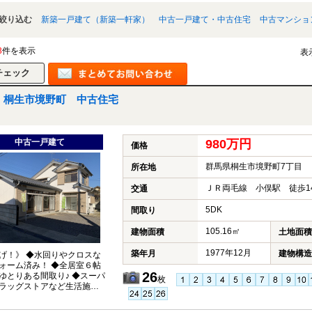
絞り込む
新築一戸建て（新築一軒家）
中古一戸建て・中古住宅
中古マンショ
3
件を表示
表
桐生市境野町 中古住宅
中古一戸建て
980万円
価格
群馬県桐生市境野町7丁目
所在地
ＪＲ両毛線 小俣駅 徒歩1
交通
5DK
間取り
105.16㎡
建物面積
土地面積
1977年12月
築年月
建物構造
げ！》 ◆水回りやクロスな
ォーム済み！ ◆全居室６帖
26
ゆとりある間取り♪ ◆スーパ
枚
ラッグストアなど生活施設
☆