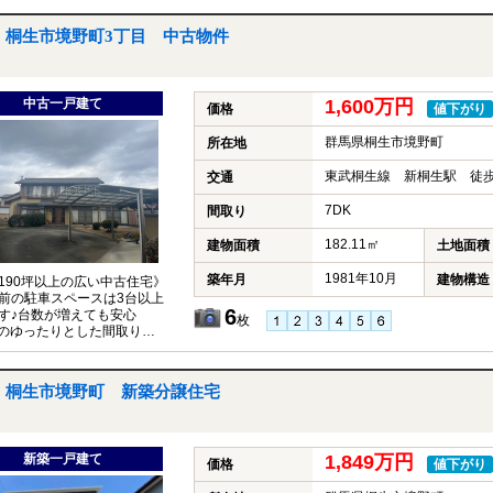
桐生市境野町3丁目 中古物件
中古一戸建て
1,600万円
価格
値下がり
群馬県桐生市境野町
所在地
東武桐生線 新桐生駅 徒歩
交通
7DK
間取り
182.11㎡
建物面積
土地面積
1981年10月
築年月
建物構造
190坪以上の広い中古住宅》
前の駐車スペースは3台以上
6
す♪台数が増えても安心
枚
Kのゆったりとした間取りも
◎お気軽にお問い合わせくだ
桐生市境野町 新築分譲住宅
新築一戸建て
1,849万円
価格
値下がり