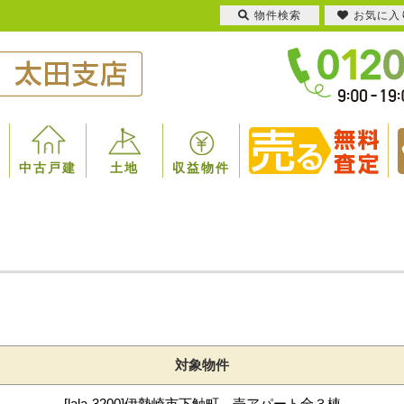
物件検索
お気に入
中古戸建
土地
収益物件
対象物件
[lala-3200]伊勢崎市下触町 売アパート全３棟