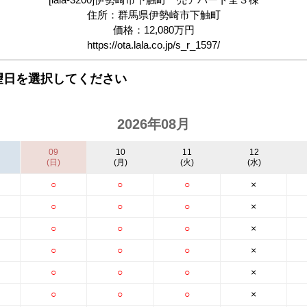
住所：群馬県伊勢崎市下触町
価格：12,080万円
https://ota.lala.co.jp/s_r_1597/
望日を選択してください
2026年08月
09
10
11
12
(日)
(月)
(火)
(水)
○
○
○
×
○
○
○
×
○
○
○
×
○
○
○
×
○
○
○
×
○
○
○
×