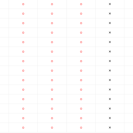
○
○
○
×
○
○
○
×
○
○
○
×
○
○
○
×
○
○
○
×
○
○
○
×
○
○
○
×
○
○
○
×
○
○
○
×
○
○
○
×
○
○
○
×
○
○
○
×
○
○
○
×
○
○
○
×