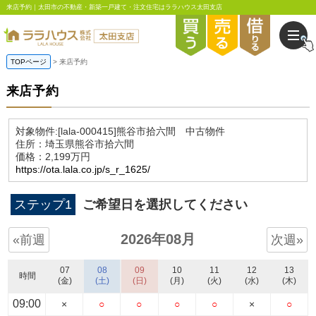
来店予約｜太田市の不動産・新築一戸建て・注文住宅はララハウス太田支店
TOPページ
来店予約
来店予約
対象物件:
[lala-000415]熊谷市拾六間 中古物件
住所：埼玉県熊谷市拾六間
価格：2,199万円
https://ota.lala.co.jp/s_r_1625/
ステップ1
ご希望日を選択してください
2026年08月
«前週
次週»
07
08
09
10
11
12
13
時間
(金)
(土)
(日)
(月)
(火)
(水)
(木)
09:00
×
○
○
○
○
×
○