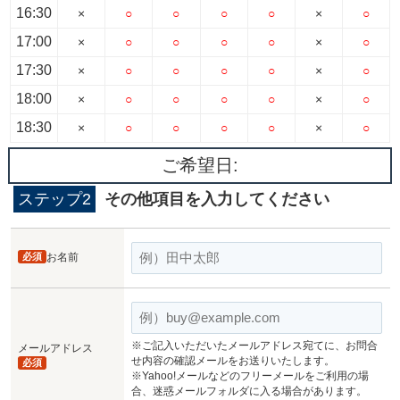
16:30
×
○
○
○
○
×
○
17:00
×
○
○
○
○
×
○
17:30
×
○
○
○
○
×
○
18:00
×
○
○
○
○
×
○
18:30
×
○
○
○
○
×
○
ご希望日:
ステップ2
その他項目を入力してください
必須
お名前
※ご記入いただいたメールアドレス宛てに、お問合
メールアドレス
せ内容の確認メールをお送りいたします。
必須
※Yahoo!メールなどのフリーメールをご利用の場
合、迷惑メールフォルダに入る場合があります。