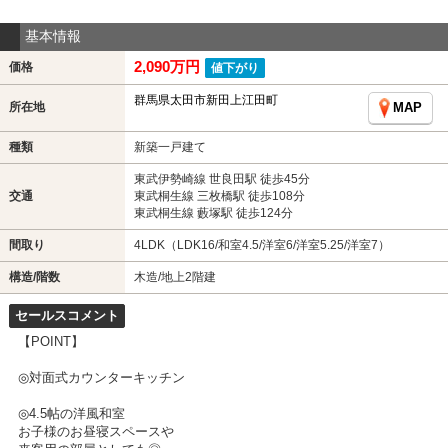
基本情報
2,090万円
価格
値下がり
群馬県太田市新田上江田町
所在地
MAP
種類
新築一戸建て
東武伊勢崎線 世良田駅 徒歩45分
交通
東武桐生線 三枚橋駅 徒歩108分
東武桐生線 藪塚駅 徒歩124分
間取り
4LDK（LDK16/和室4.5/洋室6/洋室5.25/洋室7）
構造/階数
木造/地上2階建
セールスコメント
【POINT】
◎対面式カウンターキッチン
◎4.5帖の洋風和室
お子様のお昼寝スペースや