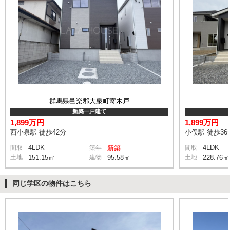
群馬県邑楽郡大泉町寄木戸
新築一戸建て
1,899万円
1,899万円
西小泉駅 徒歩42分
小俣駅 徒歩36
4LDK
4LDK
間取
築年
新築
間取
土地
151.15㎡
建物
95.58㎡
土地
228.76㎡
同じ学区の物件はこちら