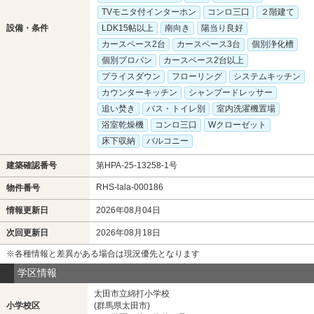
TVモニタ付インターホン
コンロ三口
２階建て
設備・条件
LDK15帖以上
南向き
陽当り良好
カースペース2台
カースペース3台
個別浄化槽
個別プロパン
カースペース2台以上
プライスダウン
フローリング
システムキッチン
カウンターキッチン
シャンプードレッサー
追い焚き
バス・トイレ別
室内洗濯機置場
浴室乾燥機
コンロ三口
Wクローゼット
床下収納
バルコニー
建築確認番号
第HPA-25-13258-1号
RHS-lala-000186
物件番号
情報更新日
2026年08月04日
次回更新日
2026年08月18日
※各種情報と差異がある場合は現況優先となります
学区情報
太田市立綿打小学校
小学校区
(群馬県太田市)