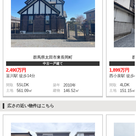
群馬県太田市東長岡町
中古一戸建て
2,490万円
1,899万円
韮川駅 徒歩14分
西小泉駅 徒歩4
5SLDK
4LDK
間取
築年
2010年
間取
土地
561.09㎡
建物
146.52㎡
土地
151.15㎡
広さの近い物件はこちら