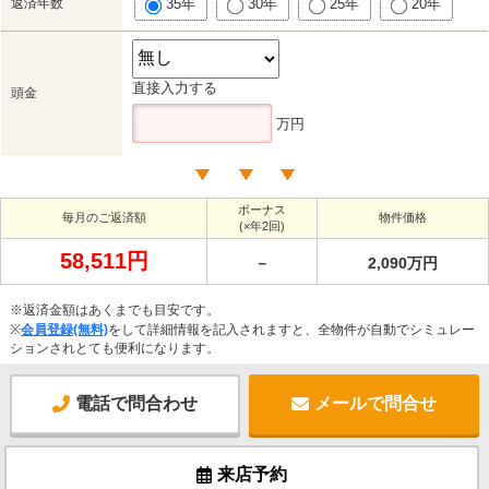
返済年数
35年
30年
25年
20年
直接入力する
頭金
万円
ボーナス
毎月のご返済額
物件価格
(×年2回)
58,511円
－
2,090万円
※返済金額はあくまでも目安です。
※
会員登録(無料)
をして詳細情報を記入されますと、全物件が自動でシミュレー
ションされとても便利になります。
電話で問合わせ
メールで問合せ
来店予約