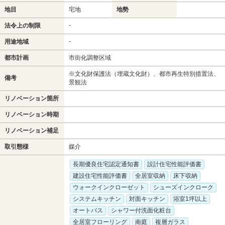
地目
宅地
地勢
-
法令上の制限
-
用途地域
都市計画
市街化調整区域
※文化財保護法（埋蔵文化財）、都市再生特別措置法、
備考
景観法
リノベーション箇所
リノベーション時期
リノベーション補足
取引態様
媒介
長期優良住宅認定通知書
設計住宅性能評価書
建設住宅性能評価書
全居室収納
床下収納
ウォークインクローゼット
シューズインクローク
システムキッチン
対面キッチン
浴室1坪以上
オートバス
シャワー付洗面化粧台
全居室フローリング
南庭
複層ガラス