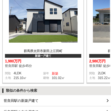
群馬県太田市新田上江田町
新築一戸建て
1,980万円
2,980万円
世良田駅 徒歩45分
世良田駅 徒歩6
4LDK
2LDK
間取
築年
新築
間取
土地
215.10㎡
建物
101.02㎡
土地
315.22㎡
類似の条件から検索
世良田駅の新築戸建て