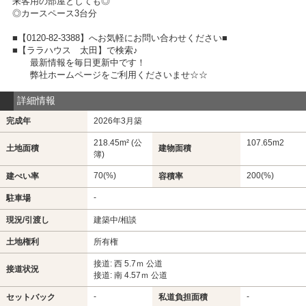
来客用の部屋としても◎
◎カースペース3台分
■【0120-82-3388】へお気軽にお問い合わせください■
■【ララハウス 太田】で検索♪
最新情報を毎日更新中です！
弊社ホームページをご利用くださいませ☆☆
詳細情報
完成年
2026年3月築
218.45m² (公
107.65m
2
土地面積
建物面積
簿)
70(%)
200(%)
建ぺい率
容積率
-
駐車場
現況/引渡し
建築中/相談
土地権利
所有権
接道: 西 5.7ｍ 公道
接道状況
接道: 南 4.57ｍ 公道
-
-
セットバック
私道負担面積