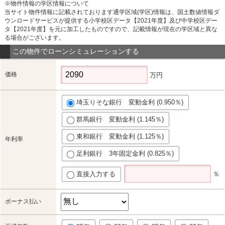
※物件情報の学区情報について
当サイト物件情報に記載されております通学区域(学区)情報は、国土数値情報ダ
ウンロードサービスが提供する小学校区データ【2021年度】及び中学校区デー
タ【2021年度】を元に加工したものですので、記載情報が現在の学区域と異な
る場合がございます。
この物件でローンシミュレーションする
価格
万円
埼玉りそな銀行 変動金利 (0.950％)
群馬銀行 変動金利 (1.145％)
東和銀行 変動金利 (1.125％)
年利率
足利銀行 3年固定金利 (0.825％)
直接入力する
％
ボーナス払い