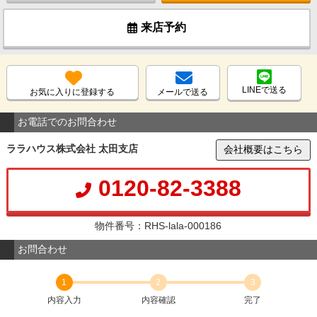
来店予約
LINEで送る
お気に入りに登録する
メールで送る
お電話でのお問合わせ
ララハウス株式会社 太田支店
会社概要はこちら
0120-82-3388
物件番号：RHS-lala-000186
お問合わせ
1
2
3
内容入力
内容確認
完了