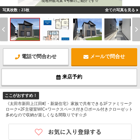
現地外観写真 4号棟のご紹介です☆
写真枚数：23枚
全ての写真を見る
電話で問合わせ
メールで問合せ
来店予約
ここがおすすめ！
《太田市新田上江田町・新築住宅》家族で共有できる1Fファミリーク
ローク+2F主寝室WIC+ワークスペース付き◎ポール付きクローゼット
多めなので収納が楽しくなる間取りです☆彡