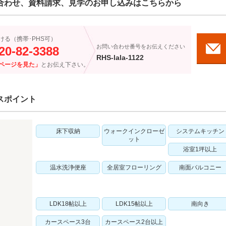
合わせ、資料請求、見学のお申し込みはこちらから
ける（携帯･PHS可）
お問い合わせ番号をお伝えください
20-82-3388
RHS-lala-1122
ページを見た」
とお伝え下さい。
スポイント
床下収納
ウォークインクローゼ
システムキッチン
ット
浴室1坪以上
温水洗浄便座
全居室フローリング
南面バルコニー
LDK18帖以上
LDK15帖以上
南向き
カースペース3台
カースペース2台以上