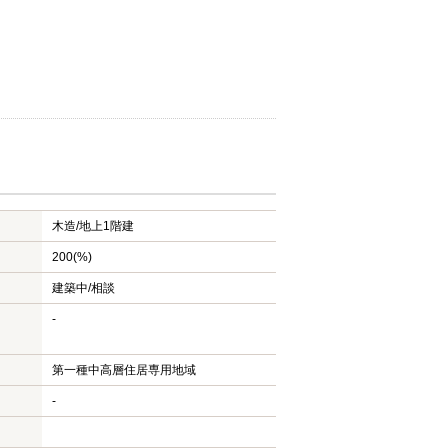
木造/
地上1階建
200(%)
建築中/相談
-
第一種中高層住居専用地域
-