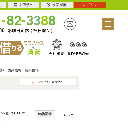
り
来店予約
検索履歴
ログイン
会社概要
STAFF紹介
館林市西高根町 新築住宅
 (公簿) (68.88坪)
建物面積
2
114.27m