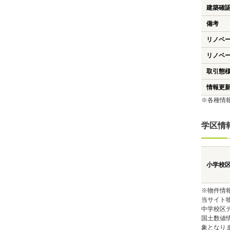
建築確
備考
リノベ
リノベ
取引態
情報更
※各種情
学区情
小学校
※物件情
当サイト
中学校区
国土数値
象となり