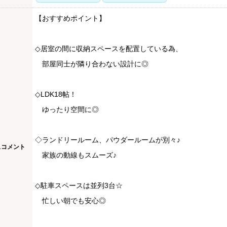
【おすすめポイント】
◇居室の間に収納スペースを配置している為、
部屋同士が隣り合わない設計に◎
◇LDK18帖！
ゆったり空間に◎
◇ランドリールーム、パウダールームが別々♪
スコメント
家族の動線もスムーズ♪
◇駐車スペースは並列3台☆
忙しい朝でも安心◎