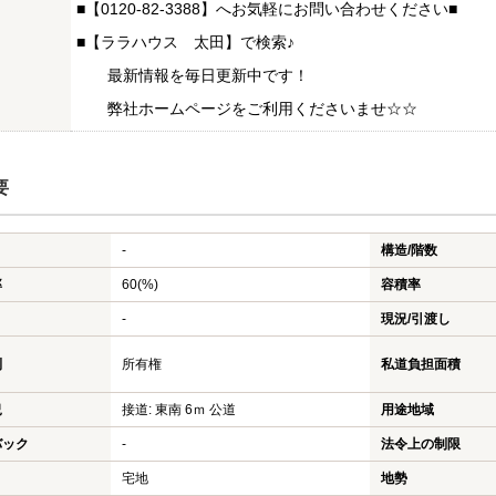
■【0120-82-3388】へお気軽にお問い合わせください■
■【ララハウス 太田】で検索♪
最新情報を毎日更新中です！
弊社ホームページをご利用くださいませ☆☆
要
-
構造/階数
率
60(%)
容積率
-
現況/引渡し
利
所有権
私道負担面積
況
接道: 東南 6ｍ 公道
用途地域
バック
-
法令上の制限
宅地
地勢