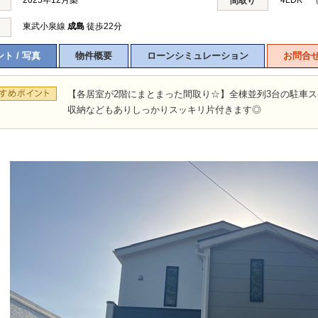
2025年12月築
4LDK 
間取り
東武小泉線
成島
徒歩22分
ト / 写真
物件概要
ローンシミュレーション
お問合
【各居室が2階にまとまった間取り☆】全棟並列3台の駐車
収納などもありしっかりスッキリ片付きます◎