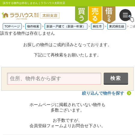
該当する物件は存在しません｜ララハウス太田支店
TOPページ
物件検索
新築一戸建て（新築一軒家）
桐生市
東武桐生線
ご
該当する物件は存在しません
お探しの物件はご成約済みとなっております。
下記にて再検索をお願いたします。
絞り込んで物件を探す
ホームページに掲載されていない物件も
多数ございます。
お手数ですが、
会員登録フォームよりお問合せ下さい。