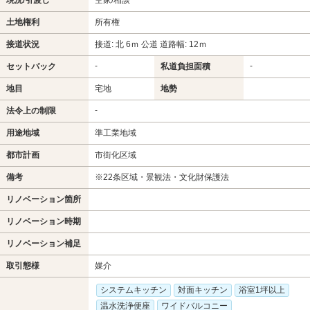
土地権利
所有権
接道状況
接道: 北 6ｍ 公道 道路幅: 12ｍ
-
-
セットバック
私道負担面積
地目
宅地
地勢
-
法令上の制限
用途地域
準工業地域
都市計画
市街化区域
備考
※22条区域・景観法・文化財保護法
リノベーション箇所
リノベーション時期
リノベーション補足
取引態様
媒介
システムキッチン
対面キッチン
浴室1坪以上
温水洗浄便座
ワイドバルコニー