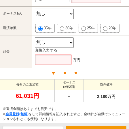
ボーナス払い
返済年数
35年
30年
25年
20年
直接入力する
頭金
万円
ボーナス
毎月のご返済額
物件価格
(×年2回)
61,031円
－
2,180万円
※返済金額はあくまでも目安です。
※
会員登録(無料)
をして詳細情報を記入されますと、全物件が自動でシミュレー
ションされとても便利になります。