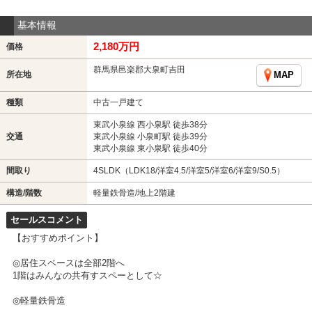
基本情報
2,180万円
価格
群馬県邑楽郡大泉町吉田
所在地
MAP
種類
中古一戸建て
東武小泉線 西小泉駅 徒歩38分
交通
東武小泉線 小泉町駅 徒歩39分
東武小泉線 東小泉駅 徒歩40分
間取り
4SLDK（LDK18/洋室4.5/洋室5/洋室6/洋室9/S0.5）
構造/階数
軽量鉄骨造/地上2階建
セールスコメント
【おすすめポイント】
◎居住スペースは全部2階へ
1階はみんなの共有すスペーとして☆
◎軽量鉄骨造