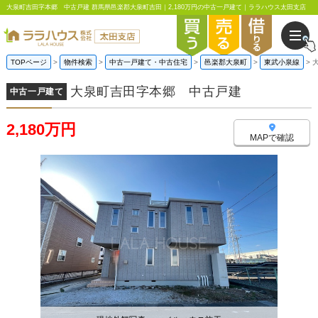
大泉町吉田字本郷 中古戸建 群馬県邑楽郡大泉町吉田｜2,180万円の中古一戸建て｜ララハウス太田支店
TOPページ
物件検索
中古一戸建て・中古住宅
邑楽郡大泉町
東武小泉線
大泉町吉田字本郷 中古戸建
中古一戸建て
2,180万円
MAPで確認