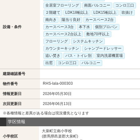
全居室フローリング
南面バルコニー
コンロ三口
２階建て
LDK18帖以上
LDK15帖以上
吹抜け
南向き
陽当り良好
カースペース2台
設備・条件
カースペース3台
本下水
個別プロパン
カースペース2台以上
敷地70坪以上
フローリング
システムキッチン
カウンターキッチン
シャンプードレッサー
追い焚き
バス・トイレ別
室内洗濯機置場
出窓
コンロ三口
バルコニー
建築確認番号
RHS-lala-000303
物件番号
情報更新日
2026年05月30日
次回更新日
2026年06月13日
※各種情報と差異がある場合は現況優先となります
学区情報
大泉町立南小学校
小学校区
(群馬県邑楽郡大泉町)