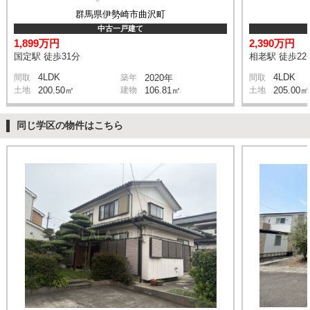
群馬県伊勢崎市曲沢町
中古一戸建て
1,899万円
2,390万円
国定駅 徒歩31分
相老駅 徒歩22
4LDK
4LDK
間取
築年
2020年
間取
土地
200.50㎡
建物
106.81㎡
土地
205.00㎡
同じ学区の物件はこちら