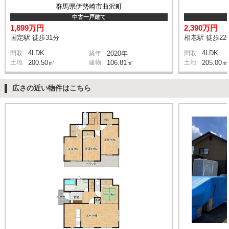
群馬県伊勢崎市曲沢町
中古一戸建て
1,899万円
2,390万円
国定駅 徒歩31分
相老駅 徒歩22
4LDK
4LDK
間取
築年
2020年
間取
土地
200.50㎡
建物
106.81㎡
土地
205.00㎡
広さの近い物件はこちら