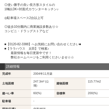
◎使い勝手の良い長方形スタイルの
18帖LDK+対面式カウンターキッチン♪
◎駐車場スペース2台以上可
◎徒歩10分圏内に商業施設多数あり☆
コンビニ・ドラッグストアなど
■【0120-82-3388】へお気軽にお問い合わせください■
■【ララハウス 太田】で検索♪
最新情報を毎日更新中です！
弊社ホームページをご利用くださいませ☆☆
詳細情報
完成年
2004年11月築
247.3m² (公
115.77m
2
土地面積
建物面積
簿)
60(%)
200(%)
建ぺい率
容積率
-
駐車場
現況/引渡し
空家/相談