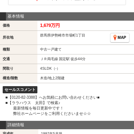
基本情報
1,679万円
価格
群馬県伊勢崎市市場町1丁目
所在地
MAP
種類
中古一戸建て
交通
ＪＲ両毛線 国定駅 徒歩44分
間取り
4SLDK（-）
構造/階数
木造/地上2階建
セールスコメント
■【0120-82-3388】へお気軽にお問い合わせください■
■【ララハウス 太田】で検索♪
最新情報を毎日更新中です！
弊社ホームページをご利用くださいませ☆☆
詳細情報
完成年
1997年5月築