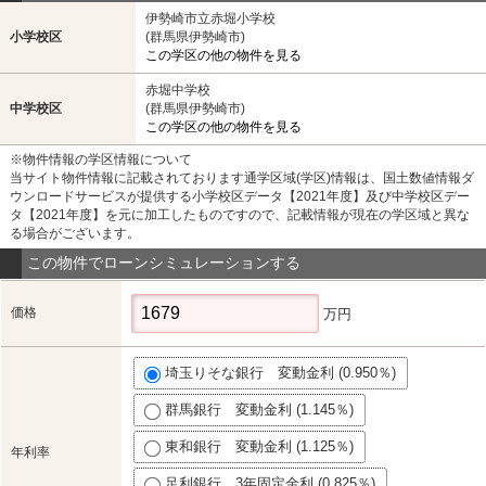
伊勢崎市立赤堀小学校
小学校区
(群馬県伊勢崎市)
この学区の他の物件を見る
赤堀中学校
中学校区
(群馬県伊勢崎市)
この学区の他の物件を見る
※物件情報の学区情報について
当サイト物件情報に記載されております通学区域(学区)情報は、国土数値情報ダ
ウンロードサービスが提供する小学校区データ【2021年度】及び中学校区デー
タ【2021年度】を元に加工したものですので、記載情報が現在の学区域と異な
る場合がございます。
この物件でローンシミュレーションする
価格
万円
埼玉りそな銀行 変動金利 (0.950％)
群馬銀行 変動金利 (1.145％)
東和銀行 変動金利 (1.125％)
年利率
足利銀行 3年固定金利 (0.825％)