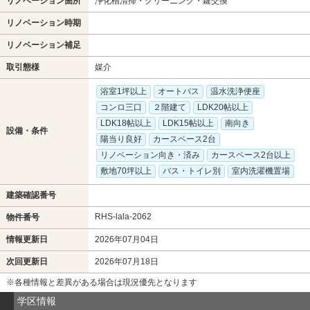
リノベーション箇所
浄化槽清掃・クリーニング・鍵交換
リノベーション時期
リノベーション補足
取引態様
媒介
浴室1坪以上
オートバス
温水洗浄便座
コンロ三口
２階建て
LDK20帖以上
LDK18帖以上
LDK15帖以上
南向き
設備・条件
陽当り良好
カースペース2台
リノベーション向き・済み
カースペース2台以上
敷地70坪以上
バス・トイレ別
室内洗濯機置場
建築確認番号
RHS-lala-2062
物件番号
情報更新日
2026年07月04日
次回更新日
2026年07月18日
※各種情報と差異がある場合は現況優先となります
学区情報