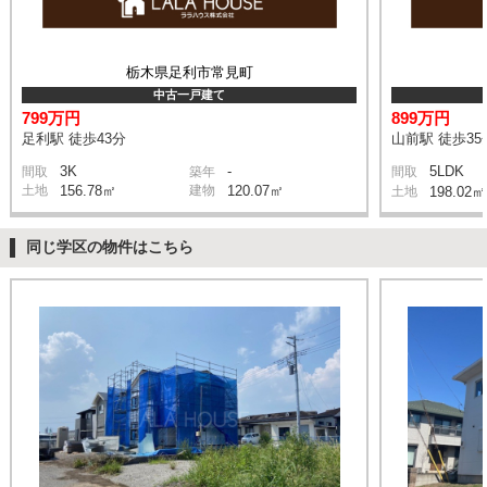
栃木県足利市常見町
中古一戸建て
799万円
899万円
足利駅 徒歩43分
山前駅 徒歩35
3K
-
5LDK
間取
築年
間取
土地
156.78㎡
建物
120.07㎡
土地
198.02㎡
同じ学区の物件はこちら