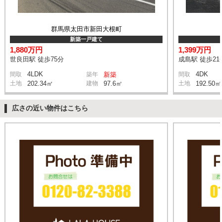
群馬県太田市新田大根町
新築一戸建て
1,880万円
1,399万円
世良田駅 徒歩75分
成島駅 徒歩21
4LDK
4DK
間取
築年
新築
間取
土地
202.34㎡
建物
97.6㎡
土地
192.50㎡
広さの近い物件はこちら