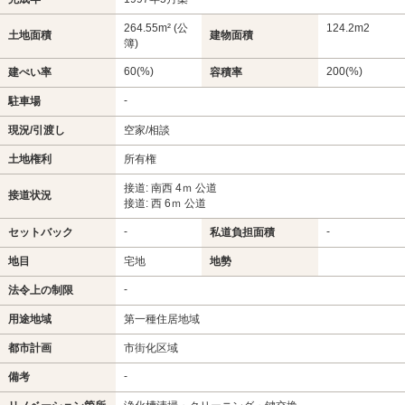
264.55m² (公
124.2m
2
土地面積
建物面積
簿)
60(%)
200(%)
建ぺい率
容積率
-
駐車場
現況/引渡し
空家/相談
土地権利
所有権
接道: 南西 4ｍ 公道
接道状況
接道: 西 6ｍ 公道
-
-
セットバック
私道負担面積
地目
宅地
地勢
-
法令上の制限
用途地域
第一種住居地域
都市計画
市街化区域
-
備考