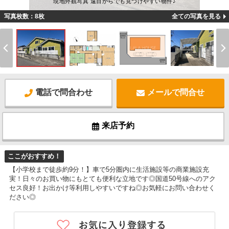
現地外観写真 遠目からでも見つけやすい物件♪
写真枚数：8枚
全ての写真を見る
電話で問合わせ
メールで問合せ
来店予約
ここがおすすめ！
【小学校まで徒歩約9分！】車で5分圏内に生活施設等の商業施設充
実！日々のお買い物にもとても便利な立地です◎国道50号線へのアク
セス良好！お出かけ等利用しやすいですね◎お気軽にお問い合わせく
ださい◎