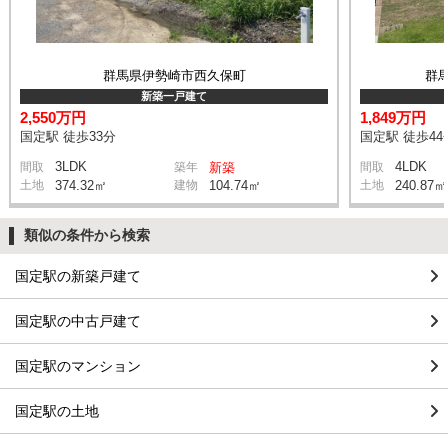
群馬県伊勢崎市西久保町
群
新築一戸建て
2,550万円
1,849万円
国定駅 徒歩33分
国定駅 徒歩44
3LDK
4LDK
間取
築年
新築
間取
土地
374.32㎡
建物
104.74㎡
土地
240.87㎡
類似の条件から検索
国定駅の新築戸建て
国定駅の中古戸建て
国定駅のマンション
国定駅の土地