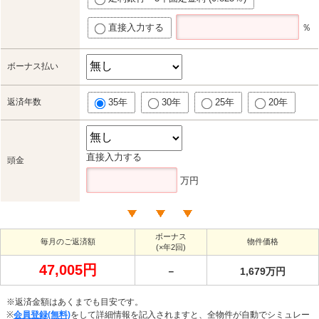
直接入力する
％
ボーナス払い
返済年数
35年
30年
25年
20年
直接入力する
頭金
万円
ボーナス
毎月のご返済額
物件価格
(×年2回)
47,005円
－
1,679万円
※返済金額はあくまでも目安です。
※
会員登録(無料)
をして詳細情報を記入されますと、全物件が自動でシミュレー