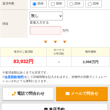
返済年数
35年
30年
25年
20年
直接入力する
頭金
万円
ボーナス
毎月のご返済額
物件価格
(×年2回)
83,932円
－
2,998万円
※返済金額はあくまでも目安です。
※
会員登録(無料)
をして詳細情報を記入されますと、全物件が自動でシミュレー
ションされとても便利になります。
電話で問合わせ
メールで問合せ
来店予約