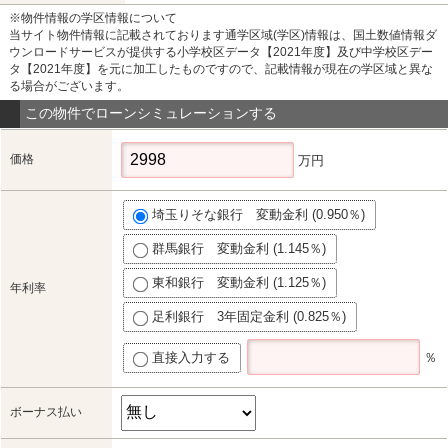
※物件情報の学区情報について
当サイト物件情報に記載されております通学区域(学区)情報は、国土数値情報ダ
ウンロードサービスが提供する小学校区データ【2021年度】及び中学校区デー
タ【2021年度】を元に加工したものですので、記載情報が現在の学区域と異な
る場合がございます。
この物件でローンシミュレーションする
価格
万円
埼玉りそな銀行 変動金利 (0.950％)
群馬銀行 変動金利 (1.145％)
東和銀行 変動金利 (1.125％)
年利率
足利銀行 3年固定金利 (0.825％)
直接入力する
％
ボーナス払い