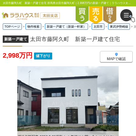
太田市藤阿久町 新築一戸建て住宅 群馬県太田市藤阿久町｜2,998万円の新築一戸建て｜ララハウス太田支店
TOPページ
物件検索
新築一戸建て（新築一軒家）
太田市
東武伊勢崎線
太田市藤阿久町 新築一戸建て住宅
新築一戸建て
2,998万円
値下がり
MAPで確認