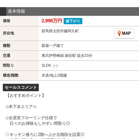
基本情報
2,998万円
価格
値下がり
群馬県太田市藤阿久町
所在地
MAP
種類
新築一戸建て
交通
東武伊勢崎線 細谷駅 徒歩23分
間取り
3LDK（-）
構造/階数
木造/地上2階建
セールスコメント
【おすすめポイント】
◇本下水エリア☆
◇全居室フローリング仕様で
日々のお掃除もしやすい間取り◎
◇キッチン後ろに2階へ上がる階段を設置◎