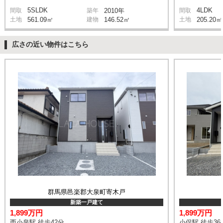
5SLDK
4LDK
間取
築年
2010年
間取
土地
561.09㎡
建物
146.52㎡
土地
205.20㎡
広さの近い物件はこちら
群馬県邑楽郡大泉町寄木戸
新築一戸建て
1,899万円
1,899万円
西小泉駅 徒歩42分
小俣駅 徒歩36