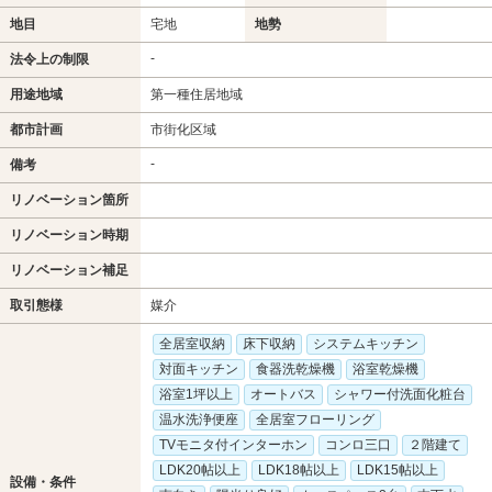
地目
宅地
地勢
-
法令上の制限
用途地域
第一種住居地域
都市計画
市街化区域
-
備考
リノベーション箇所
リノベーション時期
リノベーション補足
取引態様
媒介
全居室収納
床下収納
システムキッチン
対面キッチン
食器洗乾燥機
浴室乾燥機
浴室1坪以上
オートバス
シャワー付洗面化粧台
温水洗浄便座
全居室フローリング
TVモニタ付インターホン
コンロ三口
２階建て
LDK20帖以上
LDK18帖以上
LDK15帖以上
設備・条件