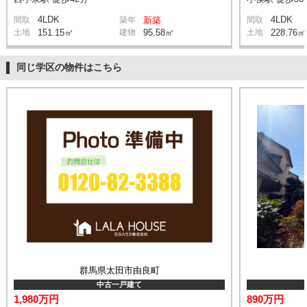
4LDK
4LDK
間取
築年
新築
間取
土地
151.15㎡
建物
95.58㎡
土地
228.76㎡
同じ学区の物件はこちら
群馬県太田市由良町
中古一戸建て
1,980万円
890万円