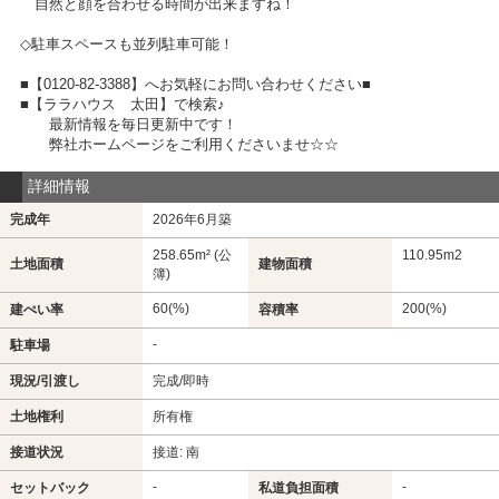
自然と顔を合わせる時間が出来ますね！
◇駐車スペースも並列駐車可能！
■【0120-82-3388】へお気軽にお問い合わせください■
■【ララハウス 太田】で検索♪
最新情報を毎日更新中です！
弊社ホームページをご利用くださいませ☆☆
詳細情報
完成年
2026年6月築
258.65m² (公
110.95m
2
土地面積
建物面積
簿)
60(%)
200(%)
建ぺい率
容積率
-
駐車場
現況/引渡し
完成/即時
土地権利
所有権
接道状況
接道: 南
-
-
セットバック
私道負担面積