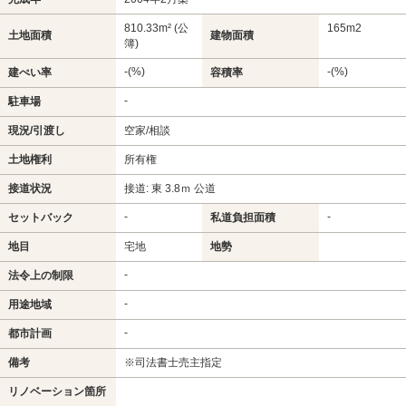
810.33m² (公
165m
2
土地面積
建物面積
簿)
-(%)
-(%)
建ぺい率
容積率
-
駐車場
現況/引渡し
空家/相談
土地権利
所有権
接道状況
接道: 東 3.8ｍ 公道
-
-
セットバック
私道負担面積
地目
宅地
地勢
-
法令上の制限
-
用途地域
-
都市計画
備考
※司法書士売主指定
リノベーション箇所