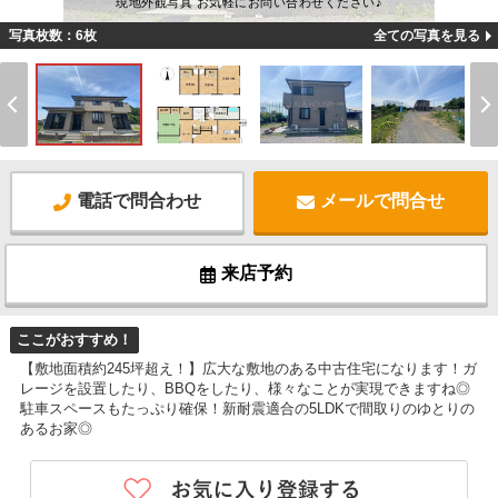
現地外観写真 お気軽にお問い合わせください♪
写真枚数：6枚
全ての写真を見る
電話で問合わせ
メールで問合せ
来店予約
ここがおすすめ！
【敷地面積約245坪超え！】広大な敷地のある中古住宅になります！ガ
レージを設置したり、BBQをしたり、様々なことが実現できますね◎
駐車スペースもたっぷり確保！新耐震適合の5LDKで間取りのゆとりの
あるお家◎