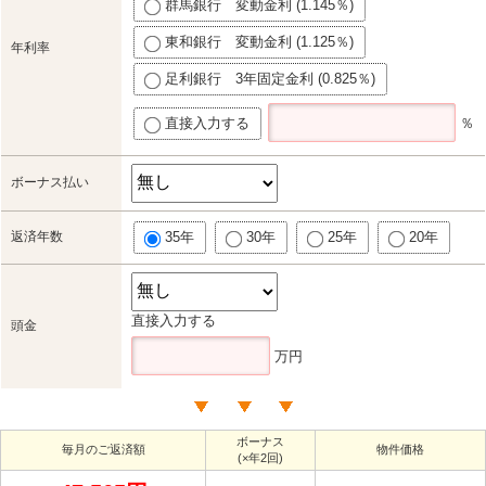
群馬銀行 変動金利 (1.145％)
東和銀行 変動金利 (1.125％)
年利率
足利銀行 3年固定金利 (0.825％)
直接入力する
％
ボーナス払い
返済年数
35年
30年
25年
20年
直接入力する
頭金
万円
ボーナス
毎月のご返済額
物件価格
(×年2回)