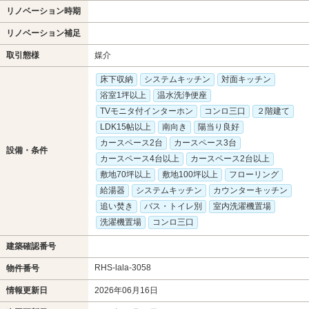
リノベーション時期
リノベーション補足
取引態様
媒介
床下収納
システムキッチン
対面キッチン
浴室1坪以上
温水洗浄便座
TVモニタ付インターホン
コンロ三口
２階建て
LDK15帖以上
南向き
陽当り良好
カースペース2台
カースペース3台
設備・条件
カースペース4台以上
カースペース2台以上
敷地70坪以上
敷地100坪以上
フローリング
給湯器
システムキッチン
カウンターキッチン
追い焚き
バス・トイレ別
室内洗濯機置場
洗濯機置場
コンロ三口
建築確認番号
RHS-lala-3058
物件番号
情報更新日
2026年06月16日