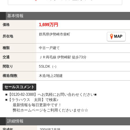
基本情報
1,699万円
価格
群馬県伊勢崎市柴町
所在地
MAP
種類
中古一戸建て
交通
ＪＲ両毛線 伊勢崎駅 徒歩73分
間取り
5SLDK（-）
構造/階数
木造/地上2階建
セールスコメント
■【0120-82-3388】へお気軽にお問い合わせください■
■【ララハウス 太田】で検索♪
最新情報を毎日更新中です！
弊社ホームページをご利用くださいませ☆☆
詳細情報
完成年
2004年2月築