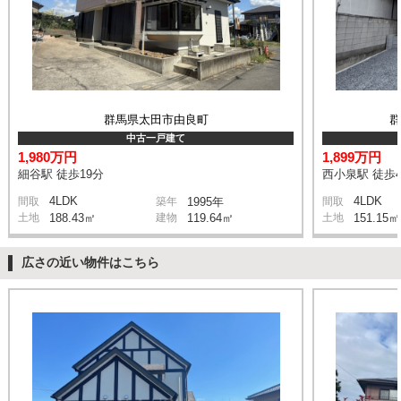
群馬県太田市由良町
中古一戸建て
1,980万円
1,899万円
細谷駅 徒歩19分
西小泉駅 徒歩4
4LDK
4LDK
間取
築年
1995年
間取
土地
188.43㎡
建物
119.64㎡
土地
151.15㎡
広さの近い物件はこちら