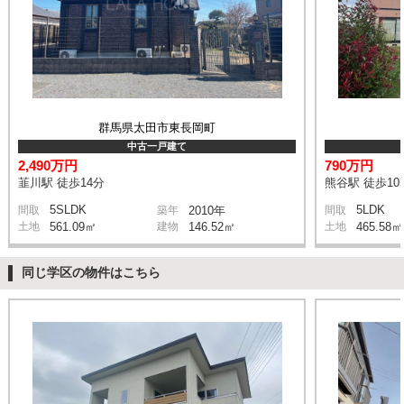
群馬県太田市東長岡町
中古一戸建て
2,490万円
790万円
韮川駅 徒歩14分
熊谷駅 徒歩10
5SLDK
5LDK
間取
築年
2010年
間取
土地
561.09㎡
建物
146.52㎡
土地
465.58㎡
同じ学区の物件はこちら