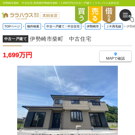
伊勢崎市柴町 中古住宅 群馬県伊勢崎市柴町｜1,699万円の中古一戸建て｜ララハウス太田支店
TOPページ
物件検索
中古一戸建て・中古住宅
伊勢崎市
ＪＲ両毛線
伊勢
伊勢崎市柴町 中古住宅
中古一戸建て
1,699万円
MAPで確認