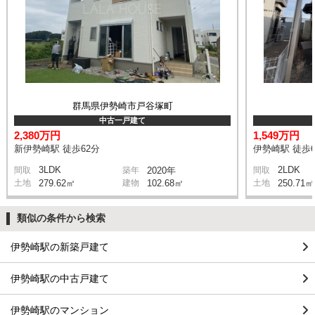
群馬県伊勢崎市戸谷塚町
中古一戸建て
2,380万円
1,549万円
新伊勢崎駅 徒歩62分
伊勢崎駅 徒歩6
3LDK
2LDK
間取
築年
2020年
間取
土地
279.62㎡
建物
102.68㎡
土地
250.71㎡
類似の条件から検索
伊勢崎駅の新築戸建て
伊勢崎駅の中古戸建て
伊勢崎駅のマンション