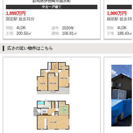
群馬県伊勢崎市曲沢町
中古一戸建て
1,899万円
1,980万円
国定駅 徒歩31分
細谷駅 徒歩19
4LDK
4LDK
間取
築年
2020年
間取
土地
200.50㎡
建物
106.81㎡
土地
188.43㎡
広さの近い物件はこちら