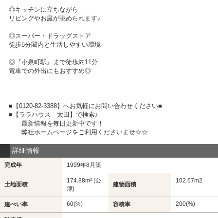
◎キッチンに立ちながら
リビングやお庭が眺められます♪
◎スーパー・ドラッグストア
徒歩5分圏内と生活しやすい環境
◎『小泉町駅』まで徒歩約11分
電車での外出にもおすすめ◎
■【0120-82-3388】へお気軽にお問い合わせください■
■【ララハウス 太田】で検索♪
最新情報を毎日更新中です！
弊社ホームページをご利用くださいませ☆☆
詳細情報
完成年
1999年8月築
174.88m² (公
102.67m
2
土地面積
建物面積
簿)
60(%)
200(%)
建ぺい率
容積率