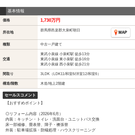
基本情報
1,730万円
価格
群馬県邑楽郡大泉町朝日
所在地
MAP
種類
中古一戸建て
東武小泉線 小泉町駅 徒歩13分
交通
東武小泉線 東小泉駅 徒歩16分
東武小泉線 西小泉駅 徒歩21分
間取り
3LDK（LDK11/和室6/洋室12/和室6）
構造/階数
木造/地上2階建
セールスコメント
【おすすめポイント】
◎リフォーム内容（2026年6月）
内装：キッチン・トイレ・洗面台・ユニットバス交換
床一部補修、畳表替、障子・襖張替
外装：駐車場拡張・防蟻処理・ハウスクリーニング