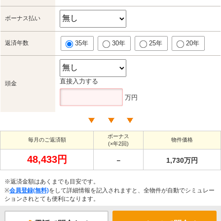
ボーナス払い
返済年数
35年
30年
25年
20年
直接入力する
頭金
万円
ボーナス
毎月のご返済額
物件価格
(×年2回)
48,433円
－
1,730万円
※返済金額はあくまでも目安です。
※
会員登録(無料)
をして詳細情報を記入されますと、全物件が自動でシミュレー
ションされとても便利になります。