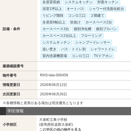
全居室収納
システムキッチン
対面キッチン
浴室1坪以上
オートバス
シャワー付洗面化粧台
リビング階段
コンロ三口
２階建て
全居室6帖以上
吹抜け
カースペース2台
設備・条件
カースペース3台
個別浄化槽
個別プロパン
カースペース2台以上
フローリング
システムキッチン
シャンプードレッサー
追い焚き
バス・トイレ別
シャワートイレ
室内洗濯機置場
コンロ三口
TVドアホン
建築確認番号
RHS-lala-000458
物件番号
情報更新日
2026年06月12日
次回更新日
2026年06月26日
※各種情報と差異がある場合は現況優先となります
学区情報
大泉町立東小学校
小学校区
(群馬県邑楽郡大泉町)
この学区の他の物件を見る