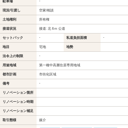
-
駐車場
現況/引渡し
空家/相談
土地権利
所有権
接道状況
接道: 北 6ｍ 公道
-
-
セットバック
私道負担面積
地目
宅地
地勢
-
法令上の制限
用途地域
第一種中高層住居専用地域
都市計画
市街化区域
-
備考
リノベーション箇所
リノベーション時期
リノベーション補足
取引態様
媒介