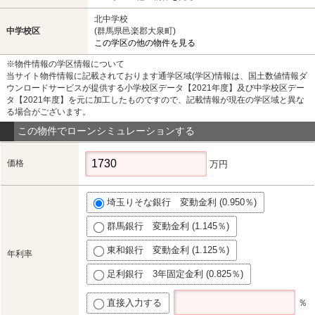
北中学校
中学校区
(群馬県邑楽郡大泉町)
この学区の他の物件を見る
※物件情報の学区情報について
当サイト物件情報に記載されております通学区域(学区)情報は、国土数値情報ダ
ウンロードサービスが提供する小学校区データ【2021年度】及び中学校区デー
タ【2021年度】を元に加工したものですので、記載情報が現在の学区域と異な
る場合がございます。
この物件でローンシミュレーションする
価格
万円
埼玉りそな銀行 変動金利 (0.950％)
群馬銀行 変動金利 (1.145％)
東和銀行 変動金利 (1.125％)
年利率
足利銀行 3年固定金利 (0.825％)
直接入力する
％