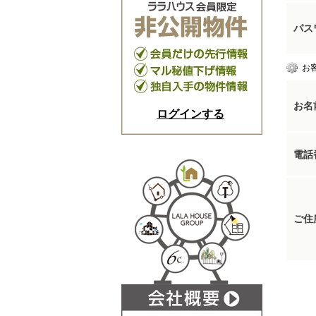
パス
お
お名
ログインする
電話
ご住