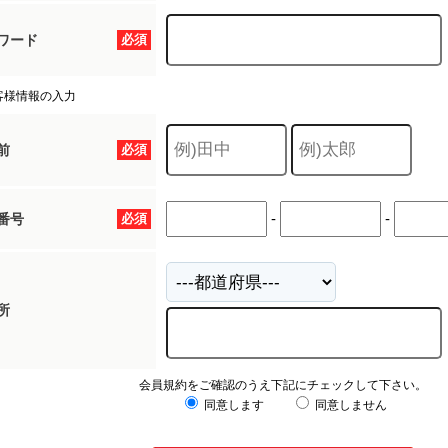
ワード
必須
客様情報の入力
前
必須
-
-
番号
必須
所
会員規約をご確認のうえ下記にチェックして下さい。
同意します
同意しません