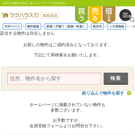
該当する物件は存在しません｜ララハウス太田支店
TOPページ
物件検索
新築一戸建て（新築一軒家）
熊谷市
ＪＲ高崎線
ご
該当する物件は存在しません
お探しの物件はご成約済みとなっております。
下記にて再検索をお願いたします。
絞り込んで物件を探す
ホームページに掲載されていない物件も
多数ございます。
お手数ですが、
会員登録フォームよりお問合せ下さい。