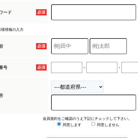
ワード
必須
客様情報の入力
前
必須
-
-
番号
必須
所
会員規約をご確認のうえ下記にチェックして下さい。
同意します
同意しません