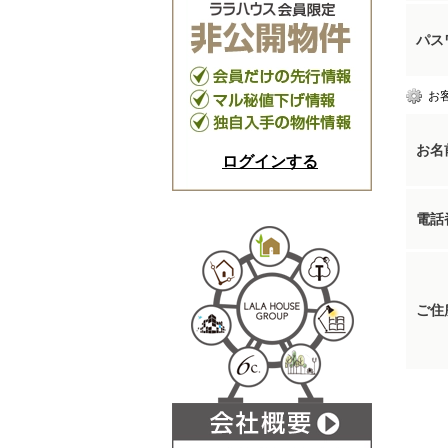
パス
お
お名
ログインする
電話
ご住