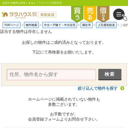
該当する物件は存在しません｜ララハウス太田支店
TOPページ
物件検索
中古一戸建て・中古住宅
桐生市
上毛電気鉄道
ご成
該当する物件は存在しません
お探しの物件はご成約済みとなっております。
下記にて再検索をお願いたします。
絞り込んで物件を探す
ホームページに掲載されていない物件も
多数ございます。
お手数ですが、
会員登録フォームよりお問合せ下さい。