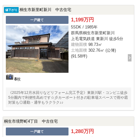
桐生市新里町新川 中古住宅
値下がり
1,199万円
一戸建て
5SDK / 1985年
群馬県桐生市新里町新川
上毛電気鉄道 東新川 徒歩5分
建物面積
98.73㎡
土地面積
302.76㎡ (公簿)
(91.58坪)
8
枚
《2025年12月水回りなどリフォーム完工予定》東新川駅・コンビニ徒歩
5分圏内で利便性高めです☆彡カーポート付きの駐車場スペースで雨や霜
対策も◎通勤・通学もラクラク♪♪
桐生市境野町4丁目 中古住宅
1,280万円
一戸建て