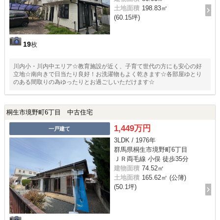
土地面積
198.83㎡
(60.15坪)
19
枚
川内小・川内中エリア☆教育施設が近く、子育て世代の方にも安心の好
立地☆南向きで日当たり良好！お洗濯物もよく乾きます☆各部屋ゆとり
のある間取りの為ゆったりとお過ごしいただけます☆
桐生市境野町6丁目 中古住宅
1,449万円
一戸建て
3LDK / 1976年
群馬県桐生市境野町6丁目
ＪＲ両毛線 小俣 徒歩35分
建物面積
74.52㎡
土地面積
165.62㎡ (公簿)
(50.1坪)