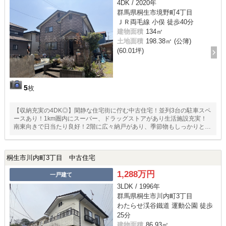
4DK / 2020年
群馬県桐生市境野町4丁目
ＪＲ両毛線 小俣 徒歩40分
建物面積
134㎡
土地面積
198.38㎡ (公簿)
(60.01坪)
5
枚
【収納充実の4DK◎】閑静な住宅街に佇む中古住宅！並列3台の駐車スペ
ースあり！1km圏内にスーパー、ドラッグストアがあり生活施設充実！
南東向きで日当たり良好！2階に広々納戸があり、季節物もしっかりと収
納できます◎
桐生市川内町3丁目 中古住宅
1,288万円
一戸建て
3LDK / 1996年
群馬県桐生市川内町3丁目
わたらせ渓谷鐵道 運動公園 徒歩
25分
建物面積
86.93㎡