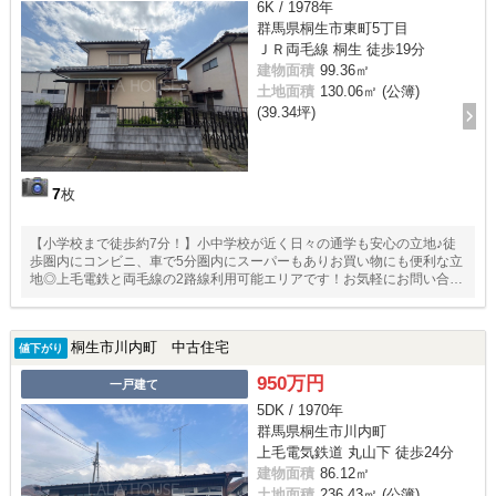
6K / 1978年
群馬県桐生市東町5丁目
ＪＲ両毛線 桐生 徒歩19分
建物面積
99.36㎡
土地面積
130.06㎡ (公簿)
(39.34坪)
7
枚
【小学校まで徒歩約7分！】小中学校が近く日々の通学も安心の立地♪徒
歩圏内にコンビニ、車で5分圏内にスーパーもありお買い物にも便利な立
地◎上毛電鉄と両毛線の2路線利用可能エリアです！お気軽にお問い合わ
せください！
桐生市川内町 中古住宅
値下がり
950万円
一戸建て
5DK / 1970年
群馬県桐生市川内町
上毛電気鉄道 丸山下 徒歩24分
建物面積
86.12㎡
土地面積
236.43㎡ (公簿)