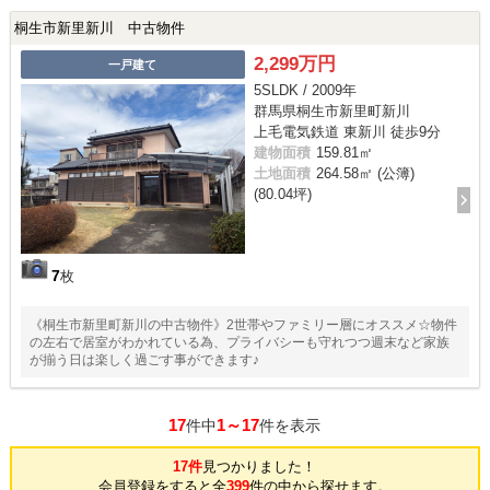
桐生市新里新川 中古物件
2,299万円
一戸建て
5SLDK / 2009年
群馬県桐生市新里町新川
上毛電気鉄道 東新川 徒歩9分
建物面積
159.81㎡
土地面積
264.58㎡ (公簿)
(80.04坪)
7
枚
《桐生市新里町新川の中古物件》2世帯やファミリー層にオススメ☆物件
の左右で居室がわかれている為、プライバシーも守れつつ週末など家族
が揃う日は楽しく過ごす事ができます♪
17
1～17
件中
件を表示
17件
見つかりました！
会員登録をすると全
399
件の中から探せます。