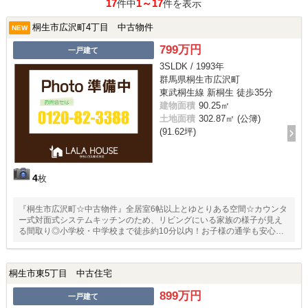
17
1～17
件中
件を表示
桐生市広沢町4丁目 中古物件
NEW
799万円
一戸建て
3SLDK / 1993年
群馬県桐生市広沢町
東武桐生線 新桐生 徒歩35分
建物面積
90.25㎡
土地面積
302.87㎡ (公簿)
(91.62坪)
4
枚
『桐生市広沢町☆中古物件』全居室6帖以上とゆとりある空間☆カウンタ
ー式対面式システムキッチンのため、リビングにいる家族の様子が見え
る間取り◎小学校・中学校まで徒歩約10分以内！お子様の通学も安心な
立地です♪
桐生市東5丁目 中古住宅
899万円
一戸建て