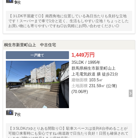
9
枚
【３LDK平屋建て◎】南西角地に位置している為日当たりも良好な立地
です！スーパーまで車で1分と近く、生活もしやすい立地！ちょっとした
お買い物にも寄りやすいですね◎お気軽にお問い合わせください◎
桐生市新里町山上 中古住宅
1,449万円
一戸建て
3SLDK / 1995年
群馬県桐生市新里町山上
上毛電気鉄道 膳 徒歩21分
建物面積
103.5㎡
土地面積
231.59㎡ (公簿)
(70.06坪)
7
枚
【３SLDKのゆとりある間取り◎】駐車スペースは並列4台停めることが
可能◎来客時にも安心ですね♪南道路で日当たり良好！日照も確保されて