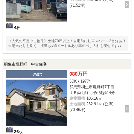
(71.52坪)
4
枚
《人気の平屋中古物件》土地70坪以上！自宅前に駐車スペース2台分あり
☆陽当たりも良く、接道も約6メートルあり車の出し入れも安心です♪♪
桐生市境野町 中古住宅
980万円
一戸建て
5DK / 1977年
群馬県桐生市境野町7丁目
ＪＲ両毛線 小俣 徒歩14分
建物面積
105.16㎡
土地面積
232.91㎡ (公簿)
(70.46坪)
26
枚