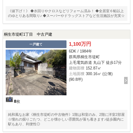
《値下げ！》 ◆水回りやクロスなどリフォーム済み！ ◆全居室６帖以上
のゆとりある間取り♪ ◆スーパーやドラッグストアなど生活施設が充実☆
桐生市堤町1丁目 中古戸建
1,100万円
一戸建て
6DK / 1984年
群馬県桐生市堤町
上毛電気鉄道 丸山下 徒歩17分
建物面積
152.87㎡
土地面積
300.16㎡ (公簿)
(90.8坪)
8
枚
純和風なお家《桐生市堤町の中古物件》1階は和室のみ、2階に洋室2部屋
☆憧れの掘りごたつ、どこか懐かしい雰囲気が落ち着きます♪徒歩圏内に
駅もあり、利便性◎