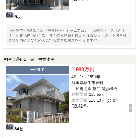
9
枚
《桐生市相生町5丁目・中古物件》全室エアコン・収納スペース付き！！
オール電化住宅のため、月々の光熱費も抑えられる♪♪カーポート付き駐
車場で雨や雪などの天気でも大切なお車を守ります◎
桐生市菱町2丁目 中古物件
1,980万円
一戸建て
4SLDK / 1991年
群馬県桐生市菱町
ＪＲ両毛線 桐生 徒歩40分
建物面積
138.66㎡
土地面積
226.18㎡ (公簿)
(68.42坪)
30
枚