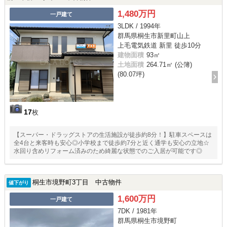
1,480万円
一戸建て
3LDK / 1994年
群馬県桐生市新里町山上
上毛電気鉄道 新里 徒歩10分
建物面積
93㎡
土地面積
264.71㎡ (公簿)
(80.07坪)
17
枚
【スーパー・ドラッグストアの生活施設が徒歩約8分！】駐車スペースは
全4台と来客時も安心◎小学校まで徒歩約7分と近く通学も安心の立地☆
水回り含めリフォーム済みのため綺麗な状態でのご入居が可能です◎
桐生市境野町3丁目 中古物件
値下がり
1,600万円
一戸建て
7DK / 1981年
群馬県桐生市境野町