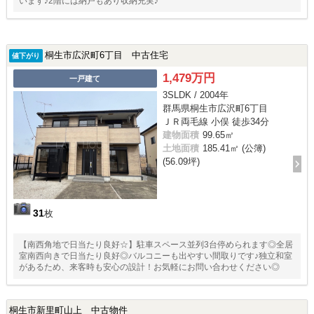
います♪2階には納戸もあり収納充実♪
桐生市広沢町6丁目 中古住宅
値下がり
1,479万円
一戸建て
3SLDK / 2004年
群馬県桐生市広沢町6丁目
ＪＲ両毛線 小俣 徒歩34分
建物面積
99.65㎡
土地面積
185.41㎡ (公簿)
(56.09坪)
31
枚
【南西角地で日当たり良好☆】駐車スペース並列3台停められます◎全居
室南西向きで日当たり良好◎バルコニーも出やすい間取りです♪独立和室
があるため、来客時も安心の設計！お気軽にお問い合わせください◎
桐生市新里町山上 中古物件