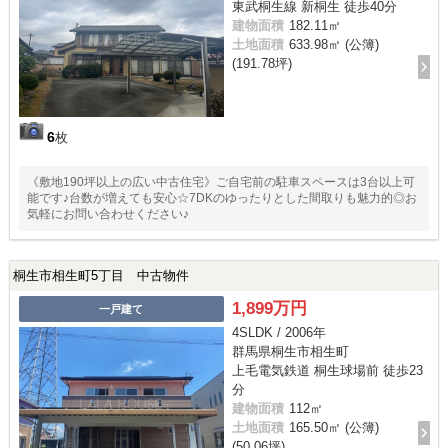
東武桐生線 新桐生 徒歩40分
建物面積
182.11㎡
土地面積
633.98㎡ (公簿)
(191.78坪)
6
枚
《敷地190坪以上の広い中古住宅》ご自宅前の駐車スペースは3台以上可
能です♪台数が増えても安心☆7DKのゆったりとした間取りも魅力的◎お
気軽にお問い合わせください♪
桐生市相生町5丁目 中古物件
1,899万円
一戸建て
4SLDK / 2006年
群馬県桐生市相生町
上毛電気鉄道 桐生球場前 徒歩23
分
建物面積
112㎡
土地面積
165.50㎡ (公簿)
(50.06坪)