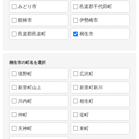
みどり市
邑楽郡千代田町
館林市
伊勢崎市
邑楽郡邑楽町
桐生市
桐生市の町名を選択
境野町
広沢町
新里町山上
新里町新川
川内町
相生町
仲町
堤町
天神町
東町