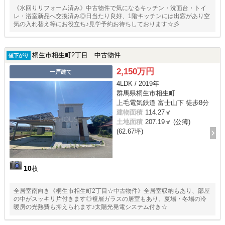
《水回りリフォーム済み》中古物件で気になるキッチン・洗面台・トイ
レ・浴室新品へ交換済み◎日当たり良好、1階キッチンには出窓があり空
気の入れ替え等にお役立ち♪見学予約お待ちしております☆彡
桐生市相生町2丁目 中古物件
値下がり
2,150万円
一戸建て
4LDK / 2019年
群馬県桐生市相生町
上毛電気鉄道 富士山下 徒歩8分
建物面積
114.27㎡
土地面積
207.19㎡ (公簿)
(62.67坪)
10
枚
全居室南向き《桐生市相生町2丁目☆中古物件》全居室収納もあり、部屋
の中がスッキリ片付きます◎複層ガラスの居室もあり、夏場・冬場の冷
暖房の光熱費も抑えられます♪太陽光発電システム付き☆